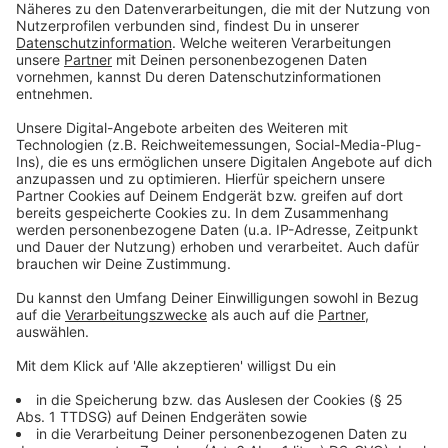
"Das funktioniert wie eine Fußbodenheizung. So
kann man sowohl Blitzeis verhindern an Stellen,
wo der Winterdienst nur schwer hinkommt. Bei
großer Hitze kann man so die Wärme aus der
Fahrbahn ableiten und weiterverwenden."
Für den Ingenieur wird die Straße 2050 immer mehr
Zusatzfunktionen bekommen. Es wird geforscht an
Fahrbahnen, auf denen Elektrofahrzeuge während der
Fahrt automatisch aufgeladen werden, ohne dass die
Batterie des Fahrzeugs belastet wird. Erste Versuche
zeigten, dass dies sogar sehr effektiv geht, sagt
Zander. Und auch Photovoltaik an Straßen sei jetzt
schon ein großes Thema.
Anzeige