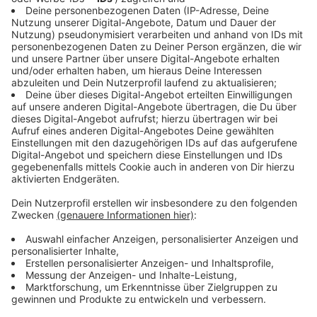
Straßen der Zukunft
Anzeige
An diesem Thema forscht Ulf Zander, Ingenieur bei der
Bundesanstalt für Straßenwesen
. Dort hat man die
Folgen des Klimawandels auf unsere Infrastrukturen -
wie Straßen, Schienen und Wasserwege - im Blick und
sucht nach Lösungen.
Eine Möglichkeit Asphalt Hitzebeständiger zu machen:
Die Rezeptur verändern, sagt der Experte. Außerdem
kann man helleren Straßenasphalt verbauen, wie es
jetzt schon in einigen Städten der Fall ist, um die
Temperatur zu senken. Dieser sei aber nicht ganz so
widerstandsfähig und verschmutze sehr schnell. Eine
weitere Möglichkeit: die temperierte Straße.