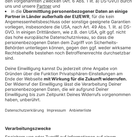
Wir benötigen Ihre
Zustimmung, um den YouTube
Video-Service zu laden!
Wir verwenden einen Service eines
Drittanbieters, um Videoinhalte
einzubetten. Dieser Service kann
Daten zu Ihren Aktivitäten
sammeln. Bitte lesen Sie die
Details durch und stimmen Sie der
Nutzung des Service zu, um dieses
Video anzusehen.
Mehr Informationen
Leben mit dem Klimawandel: Der Straßenbauarbeiter
Akzeptieren
Anzeige
powered by
Usercentrics Consent
Management Platform
Der Beruf des Bauarbeiters im Jahr 2050