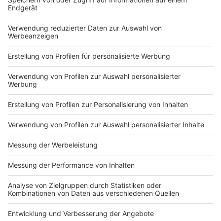
Anzeige
Thilo hält solche Zukunftsvisionen durchaus für
realistisch.
"Wer weiß wie viele Bauarbeiter 2050 wirklich
noch auf der Straße arbeiten. Vieles wird
sicherlich automatisiert - vielleicht sind wir dann
eher für die Überwachung der Maschine
zuständig."
Hoffentlich dann in einem Büro, in dem es nicht 40
Grad heiß ist.
Anzeige