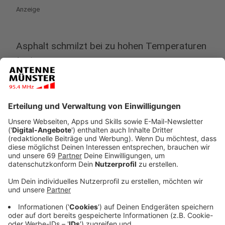
Anzeige
Asphalt schmilzt bei zu hohen Temperaturen
Anzeige
Ein weiteres Problem, was auf unsere Straßen in
Zukunft zukommen könnte: Die extremen
Oberflächentemperaturen, die sich während
Hitzewellen auf dem oftmals schwarzen Asphalt
bilden können. Denn das Baumaterial wird bei Hitze
weich. Das bedeutet, es bilden sich schneller
Spurrillen - gerade wenn die Last großer LKW im Stau
auf die aufgeheizte Fahrbahn drückt.
Anzeige