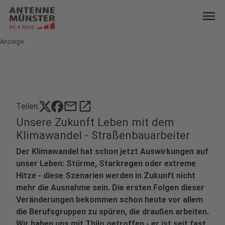
menu
Anzeige
mail
open_in_new
Teilen:
Unsere Zukunft Leben mit dem
Klimawandel - Straßenbauarbeiter
Der Klimawandel hat schon jetzt Auswirkungen auf
unser Leben: Stürme, Starkregen oder extreme
Hitze - diese Szenarien werden in Zukunft nicht
mehr die Ausnahme sein. Die ersten Folgen dieser
Veränderungen bekommen schon heute vor allem
die Berufsgruppen zu spüren, die draußen arbeiten.
Wir haben uns mit Thilo getroffen - er ist seit fast