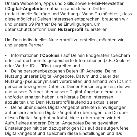
Familien springt unter anderem ein einmaliger
Kinderbonus von 300 Euro heraus.
Veröffentlicht:
Donnerstag, 04.06.2020 07:29
Anzeige
Familien bekommen Geld vom Staat. Die Spitzen von
Union und SPD einigten sich auf einen Kinderbonus von
einmalig 300 Euro pro Kind, der mit dem Kindergeld
ausgezahlt werden soll. Wir wollen von euch wissen,
was ihr von dieser Entscheidung haltet. Macht sie für
euch Sinn oder nicht? Stimmt in unserem Voting ab.
Anzeige
Macht der Kinderbonus von 300 Euro