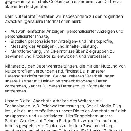
pro Kind Sinn?
Das Konjunkturpaket der Großen Koalition steht. Es
sieht viele Maßnahmen vor mit einem
Gesamtvolumen von 130 Milliarden Euro. So will der
Staat die Konjunktur ins Rollen bringen. Vorgesehen
ist dabei ein einmaliger 300-Euro-Kinderbonus für
jedes Kind. Wir wollen wissen: Macht dieser Bonus
Sinn?
Ja. Der Kinderbonus macht Sinn.
70%
Nein. Dieser Kinderbonus ist Unsinn.
30%
Die Abstimmung ist bereits abgeschlossen.
Es
wurden insgesamt
2725 Stimmen
abgegeben.
Anzeige