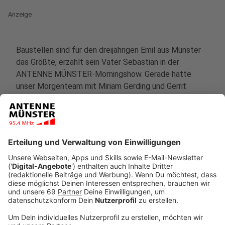
Anzeige
Baustellen sind für den dreijährigen Emil aus Münster
das Größte, erzählt sein Vater Sebastian in der
ANTENNE MÜNSTER-Morningshow. Gerade hatte
unser Morgenteam mit Miriam Gerding und Gerrit
Nissen im
Zahltag lokal
Sebastians Rechnung gezogen
- einen mobilen Spielzeugkran als
Weihnachtsgeschenk für Emil. Spätestens seit der
Corona-Zeit sei der Dreijährige noch
baustellenverrückter und kenne gefühlt jede Baustelle
in Münster. Zuhause spielt er das Gesehene dann
gerne nach, erzählt Sebastian.
Anzeige