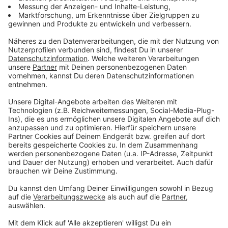
Ich war so begeistert (...). Da bin ich spontan auf
die Idee gekommen, (...) Emil mit der Familie
einzuladen bei uns auf den Bauhof, sich die
Geräte einmal anzusehen und auch mal
draufzugehen.
ANTENNE MÜNSTER-Moderator Christoph Hausdorf
und Alexandra haben Sebastian daraufhin live im Radio
überrascht und der freut sich vor allem für seinen
Sohn:
Der Kran zu Weihnachten, den wir von ANTENNE
MÜNSTER bezahlt bekommen und jetzt noch die
Einladung - das sind zwei super Geschenke.
Vielen Dank!
Sobald die Corona-Situation es sicher zulässt, wollen
Emils Familie und die Firma Oevermann ein Treffen