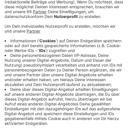
Wahrscheinlich durch Übermüdung und Restalkohol
landete am Sonntag (27.10., 8.30 Uhr) ein 20-Jähriger
an der Autobahn 1 mit seinem Audi im Grünstreifen. Es
entstand Sachschaden von etwa 10.000 Euro.
Anzeige
Der Mann aus Meschede war in Richtung Bremen
unterwegs und wollte bei Ascheberg auf dem
Rastplatz Mersch eine Pause machen. Nach eigenen
Angaben nickte er ein, kam in der Abfahrt von der
Fahrbahn ab und fuhr in den Grünstreifen.
Anzeige
Hier prallte der Wagen gegen einen "Flensburger