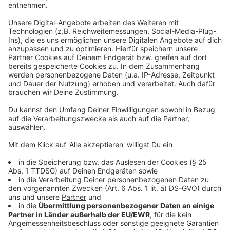
Mit ANTENNE MÜNSTER wirft Politikwissenschaftler
Klaus Schubert von der Uni Münster noch einmal einen
Blick auf die Eindrücke, die die drei Kandidaten beim
letzten TV-Triell hinterlassen haben:
Olaf Scholz
sei
es gelungen, "von seinem Scholz-O-Mat
wegzukommen. Er war in der Lage, schnell auf die
Angriffe von Laschet zu reagieren und man hat
gemerkt, dass er sich mittlerweile in diesem TV-Triell-
Format doch sehr wohl zu fühlen scheint. Zudem hat
er auch ganz gerne seine eigene Präferenz mitgeteilt,
nämlich mit den Grünen zu regieren."
Annalena
Baerbock
machte auf den Politikwissenschaftler den
lockersten Eindruck in dieser Runde: "Frau Baerbock
scheint das Format auch sehr zu genießen. Sie scheint
sich mit der Rolle als Dritte durchaus gut
angefreundet zu haben, dementsprechend kann sie
frei argumentieren, ist mit Spaß dabei und lässt die