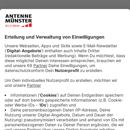
Erstmals gab es vor einer Bundestagswahl drei
Fernseh-Debatten zwischen den
Kanzlerkandidat:innen. Und erstmals waren es Trielle
statt Duelle. Am Sonntag (19.09.) fand das letzte
dieser Trielle zwischen Olaf Scholz von der SPD,
Annalena Baerbock von den Grünen und Armin Laschet
von der CDU statt.
Anzeige
Politikwissenschaftler Klaus Schubert von der Uni
Münster ist froh, dass die ganzen TV-Trielle jetzt
vorbei sind: "Inzwischen reicht das. Ich bin froh, dass
wir nur noch eine Woche haben bis zur
Bundestagswahl. Die Trielle haben ordentlich Schwung
in den Wahlkampf gebracht, sie waren ein gutes
Format. Aber jetzt ist es auch gut."