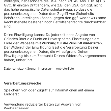
anderen beiden gerne auch mal auflaufen."
Armin
Laschet
habe seine Rolle in den Triellen mittlerweile
auch akzeptiert und gefestigt, sagt der
Politikwissenschaftler: "Herr Laschet muss angreifen,
aber seine Körperhaltung und seine Mimik verraten
eigentlich, dass das eigentlich nicht so die Rolle ist,
die er gerne für sich beansprucht. Aber er kam da auch
jetzt beim letzten TV-Duell nicht drum rum, um doch
noch aus Platz 2 in den Umfragen Platz 1 zu machen."
Anzeige
Anzeige