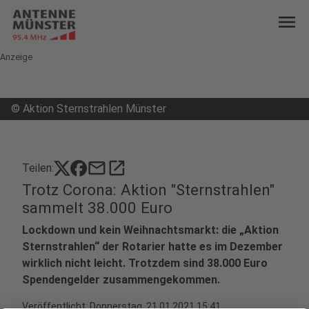
menu
Anzeige
©
Aktion Sternstrahlen Münster
mail
open_in_new
Teilen:
Trotz Corona: Aktion "Sternstrahlen"
sammelt 38.000 Euro
Lockdown und kein Weihnachtsmarkt: die „Aktion
Sternstrahlen“ der Rotarier hatte es im Dezember
wirklich nicht leicht. Trotzdem sind 38.000 Euro
Spendengelder zusammengekommen.
Veröffentlicht:
Donnerstag, 21.01.2021 15:41