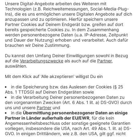
Die 38.000 Euro wurden heute (21.1.) an unsere Aktion
Lichtblicke überwiesen. Die gute Nachricht ist: Trotz
aller Schwierigkeiten beim Spendensammeln können
nun alle Projekte stattfinden, sagt Projektorganisator
Dr. Christian Badde. Das Geld ist enorm wichtig für
Theaterprojekte, für Ausflüge mit benachteiligten
Kindern und für viele andere Hilfsprojekte von Diakonie
und Caritas etwa in Wohngebieten in Münster, in denen
es viel Kinderarmut gibt.
Auf dem Foto (v.l.): Dr. Christian Badde, Rotary-Club
Münster-Rüschhaus, Hauptorganisator von
“Sternstrahlen“, Gregor Bothe, Rotary-Club Münster-
Rüschhaus, Mitorganisator von “Sternstrahlen“, Daniela
Plaumann, Bereichsleiterin bei der Diakonie als
Vertreterin der beiden „Sternstrahlen“-Partner
Diakonie und Caritas, Klaus Neidhardt, Rotary-Club
Münster-Rüschhaus, Mitorganisator von
“Sternstrahlen“ und Franz Raulf, Präsident des Rotary-