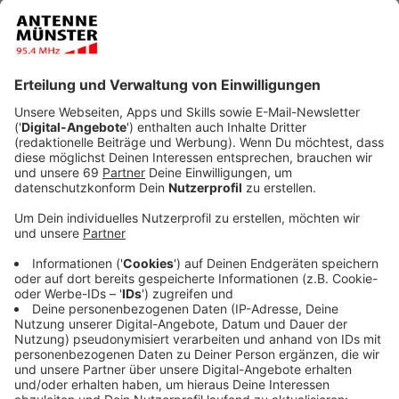
Anzeige
Erst Teil-Lockdown, dann richtiger Lockdown, kein
Weihnachtsmarkt, keine Besucher: Normalerweise
verkaufen die Mitglieder der „Aktion Sternstrahlen“ im
Dezember Geschenkpapier und Weihnachtskarten am
Drubbel. Wegen Corona ging das alles nicht und
trotzdem gab es heute eine ganz tolle Nachricht: Es
sind tatsächlich trotz allem 38.000 Euro
zusammengekommen für Lichtblicke-Projekte in
Münster.
Anzeige