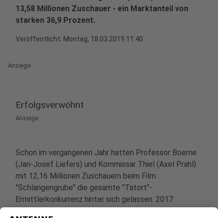
13,58 Millionen Zuschauer - ein Marktanteil von
starken 36,9 Prozent.
Veröffentlicht:
Montag, 18.03.2019 11:40
Anzeige
Erfolgsverwöhnt
Anzeige
Schon im vergangenen Jahr hatten Professor Boerne
(Jan-Josef Liefers) und Kommissar Thiel (Axel Prahl)
mit 12,16 Millionen Zuschauern beim Film
"Schlangengrube" die gesamte "Tatort"-
Ermittlerkonkurrenz hinter sich gelassen. 2017
erreichten sie die beste "Tatort"-Quote des Jahres