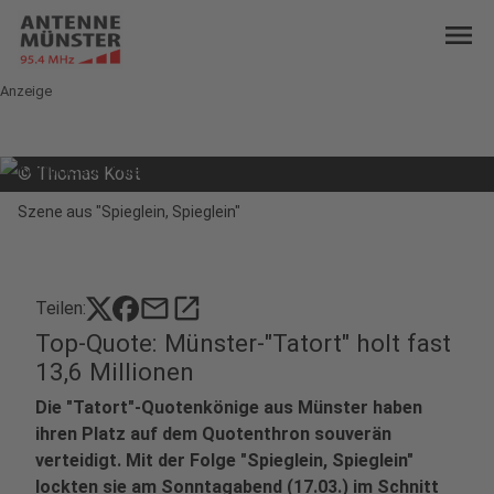
menu
Anzeige
©
Thomas Kost
Szene aus "Spieglein, Spieglein"
mail
open_in_new
Teilen:
Top-Quote: Münster-"Tatort" holt fast
13,6 Millionen
Die "Tatort"-Quotenkönige aus Münster haben
ihren Platz auf dem Quotenthron souverän
verteidigt. Mit der Folge "Spieglein, Spieglein"
lockten sie am Sonntagabend (17.03.) im Schnitt