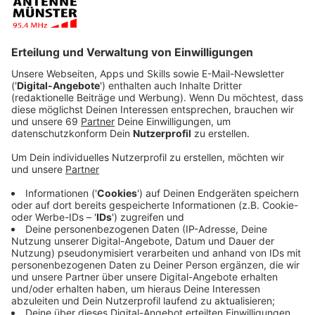
mit dem Fall "Fangschuss", den 14,6 Millionen
Zuschauer verfolgten. Auch in diesem Jahr liegen die
Münsteraner nun vorn.
Anzeige
Nächster Dreh
Anzeige
Das Team steht zwischenzeitlich schon wieder vor der
Kamera für den nächsten Münster-Tatort. Er soll
"Lakritz" heißen und im Herbst im Fernsehen
ausgestrahlt werden. Die Dreharbeiten laufen
zunächst in Köln, in der zweiten Aprilwoche wird dann
wieder in Münster gedreht, unter anderem auf dem
Markt. Es wird 2019 noch einen dritten Münster-
Tatort geben: Im Advent soll ein "weihnachtlicher"