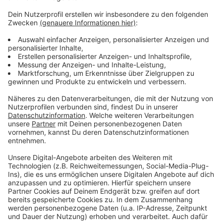
Wir verwenden einen Service eines
Drittanbieters, um Videoinhalte
einzubetten. Dieser Service kann
Daten zu Ihren Aktivitäten
sammeln. Bitte lesen Sie die
Details durch und stimmen Sie der
Nutzung des Service zu, um dieses
Video anzusehen.
Mehr Informationen
Tom Grennan - Little Bit of Love (Official Video)
Akzeptieren
Anzeige
powered by
Usercentrics Consent
Management Platform
Anzeige