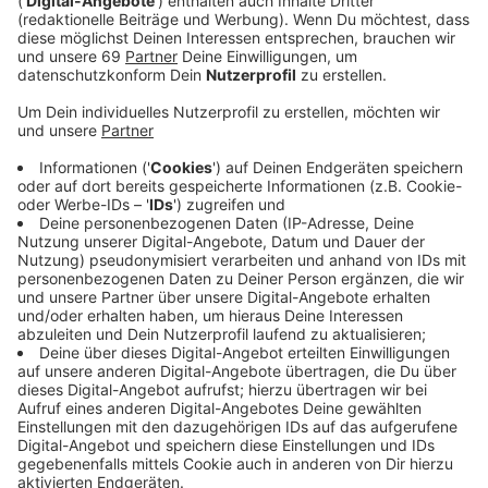
"Evering Road" heißt das neue Album von Tom Grennan
und kommt am 5. März raus. Benannt nach der Straße
in East London, in der Tom mit seiner damaligen
Freundin gewohnt hat. Für ihn ist dieser Ort ein
Knotenpunkt aus Liebe, Kummer und Erlösung. Dabei
ist das Wort "damalige" entscheidend, verarbeitet
Grennan mit dem Song das Ende einer Beziehung. Wir
würden den Song auf jeden Fall auf ein "Break-Up-
Mixtape" packen.
Anzeige
Wir benötigen Ihre
Zustimmung, um den YouTube
Video-Service zu laden!