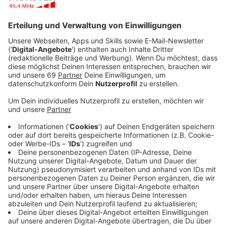
Anzeige
Copy & Paste
Anzeige
Sachen kopieren und einfügen. Geht mit der
Kombination "Steuerung+C" und "Steuerung+V", das
wissen viele. Aber: "Windows-Taste+V" öffnet die
neue Zwischenablage.
Dann gibt es eine Liste mit den Dingen, die vorher
schon mal kopiert wurden. Daraus kann man dann
einfach auswählen. Also: ein kopierter Text oder ein
Bild kann dann noch eingefügt werden, wenn man
danach schon wieder andere in die
Zwischenablage kopiert hatte.