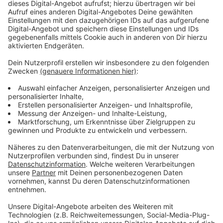
Anzeige
Screenshot machen
Anzeige
Einen Screenshot zu machen, das wissen viele, geht
mit der "Druck“ Taste. Da wird aber gleich der ganze
Bildschirm abfotografiert, sodass man das Bild
hinterher noch schneiden muss. Das geht viel
einfacher: "
Windows-Taste + Umschalttaste+
S" öffnet eine Screenshot-Ansicht, die man bearbeitet
kann. Das heißt, man kann dort mit ein paar kleinen
Werkzeugen seinen Bildausschnitt direkt bearbeiten
und woanders einfügen und muss nicht erst den
Screenshot in ein Bildbearbeitungsprogramm
kopieren.