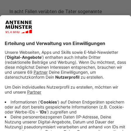
In acht Fällen verübten die Täter sogenannte
Schockanrufe
. Sie behaupteten am Telefon, ein
naher Verwandter sei in einen Verkehrsunfall
verwickelt und die angerufene Person müsse nun eine
Kaution zahlen. In sechs dieser Fälle blieb es beim
Versuch, in einem Fall erbeuteten die Täter 149.000
Euro, in einem zweiten Fall 50.000 Euro.
Anzeige
Die Polizei registrierte zudem sieben Fälle der Masche
"falscher Polizeibeamter"
. Die Täter forderten unter
diesem Deckmantel Angerufene auf, ihnen Geld und
Wertgegenstände zur Aufbewahrung auszuhändigen. In
fünf Fällen schlug der dreiste Versuch fehl. In einem
Fall erbeuteten sie 2.430 Euro, in einem zweiten Fall
850 Euro. "Wir gehen zudem von einer hohen