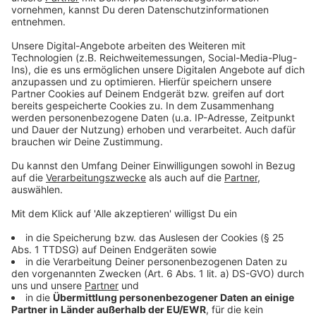
Masche am Ende doch."
Anzeige
Die sicherste Möglichkeit, um sich zu schützen,
bleibe: "Sofort auflegen!"
, rät Alexandra Bruns.
"Außerdem kann man einen Anrufbeantworter
einsetzen, um Trickbetrüger abzuschrecken. Im
Gegensatz zu seriösen Anrufern hinterlassen sie
erfahrungsgemäß keine Nachrichten auf dem Band.
Eine rein technische Präventionsmöglichkeit stellen
zudem sogenannte Telefonfilter dar. Diese kann man
zum Beispiel so programmieren, dass das Telefon bei
Anrufen unbekannter oder anonymer Nummern gar
nicht erst klingelt."
Anzeige