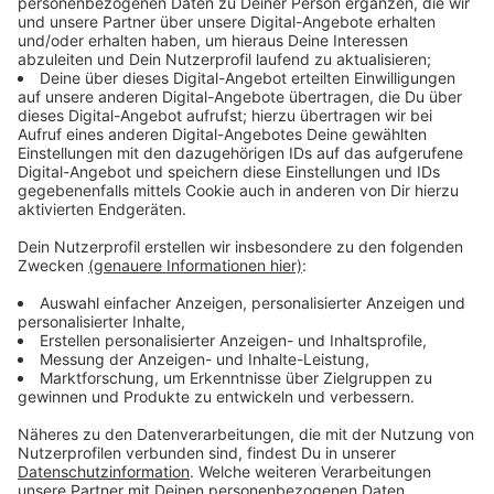
Dunkelziffer aus", sagt Kriminalhauptkommissarin
Alexandra Bruns vom Kriminalkommissariat
Kriminalprävention/Opferschutz. Sie rät zu besonderer
Vorsicht bei Anrufen Unbekannter: "Polizei und andere
Justizorgane in Deutschland fragen niemals nach
Kautionszahlungen für die Freilassung von Personen.
So etwas kennt man aus amerikanischen Spielfilmen,
aber bei uns gibt es so etwas nicht."
Anzeige
Die Kriminalhauptkommissarin warnt zudem:
"Betroffene, die den Trick zunächst durchschauen,
sollten niemals zum Schein auf Forderungen der Täter
eingehen. Die Betrüger sind psychologisch so
geschult, dass sie im weiteren Verlauf des
Telefonates die Zweifel der Angerufenen immer noch
zerstreuen können. Und dann funktioniert die miese