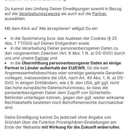
Friedenssong. Gegen 12 Uhr endete die Kundgebung
und die Schüler:innen machten sich auf den Rückweg
zu ihren Schulen.
Anzeige
©
ANTENNE MÜNSTER
193 Friedenshocker laden zum Verweilen auf dem
Prinzipalmarkt ein
Anzeige
Seit dem frühen Nachmittag (14 Uhr) kann man in der
Innenstadt an sogenannten
Friedenspunkten
auf
dem Prinzipalmarkt und im Foyer der
Bezirksregierung am Domplatz
verweilen und auf