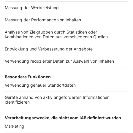
bekannten Rudel-Vorsängers David Rauterberg. Alle
Münsteraner:innen sind dazu herzlich eingeladen.
Anzeige
©
Stadt Münster/Münster Marketing
Auf dem Logo des Friedensjahres ist das Wort
„Frieden“ in neun unterschiedlichen Sprachen zu lesen.
Anzeige
Hier findet ihr das komplette Programm zum
Friedensjahr in Münster
Anzeige