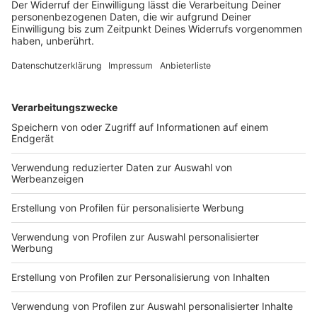
Friedenshockern
ins Gespräch kommen. Aufgrund
des Eröffnungsprogrammes ist der Prinzipalmarkt am
Freitag in der Zeit von 13 bis 24 Uhr zwischen
Klemensstraße und Drubbel für den Auto- und auch für
den Radverkehr gesperrt.
Anzeige
©
RUDELSINGEN GmbH
Münsters bekannter Rudelsingen-Veranstalter David
Rauterberg
Anzeige
Am Freitagabend ab 20 Uhr werden tausende
Menschen aus unserer Stadt auf dem Domplatz
Friedenslieder singen
. Unter Anleitung des