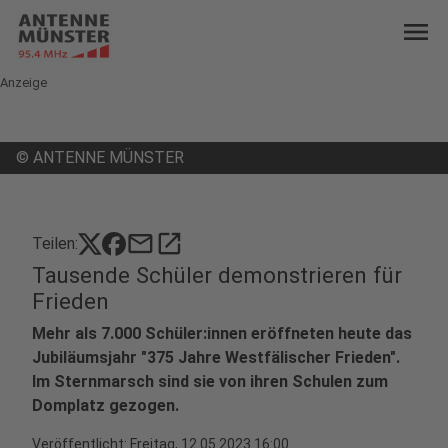
menu
Anzeige
©
ANTENNE MÜNSTER
mail
open_in_new
Teilen:
Tausende Schüler demonstrieren für
Frieden
Mehr als 7.000 Schüler:innen eröffneten heute das
Jubiläumsjahr "375 Jahre Westfälischer Frieden".
Im Sternmarsch sind sie von ihren Schulen zum
Domplatz gezogen.
Veröffentlicht:
Freitag, 12.05.2023 16:00