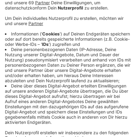
Anzeige
Der Preis ist mit 7einhalb tausend Euro dotiert und
unterstützt das ehrenamtliche Engagement von
Studierenden der Rechtswissenschaften. Die
Studierenden von
Law Clinic Münster
bieten
Bedürftigen eine kostenfreie Rechtsberatung an, die
sie sich sonst nicht leisten könnten. Dazu kooperiert
die Initiative zum Beispiel mit der Caritas oder der
Diakonie.
Vergeben wurden am Abend auch der Lehr- und der
Gleichstellungspreis der Uni. Uni-Rektor Johannes
Wessels hat beim Neujahrsempfang die Ansiedlung der
Batterieforschungsfabrik in Münster als besonderen