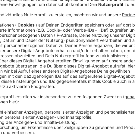
Anzeige
Zu der Konferenz reisen Politiker:innen, Unternehmer
geladene Gäste aus Europa, den USA und Deutschlan
Vorstandsvorsitzender der ausrichtenden Wirtschaft
Lippe e. V. (WWL) wird zusammen mit Bundespräsid
einen Sonderpreis des Internationalen Preises des W
Preisträgerin ist die 103 Jahre alte
Margot Friedlän
vor 80 Jahren befreiten Konzentrationslagers Auschw
Anzeige
Viel politische Prominenz im Rathaus
Anzeige