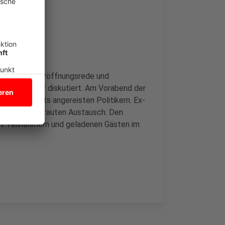
0 Uhr, nach Eröffnungsrede und
 circa 18 Uhr diskutiert. Am Vorabend der
 mit bereits angereisten Politikern. Ex-
rede zum vertrauten Austausch. Den
mit Teilnehmern und geladenen Gästen im