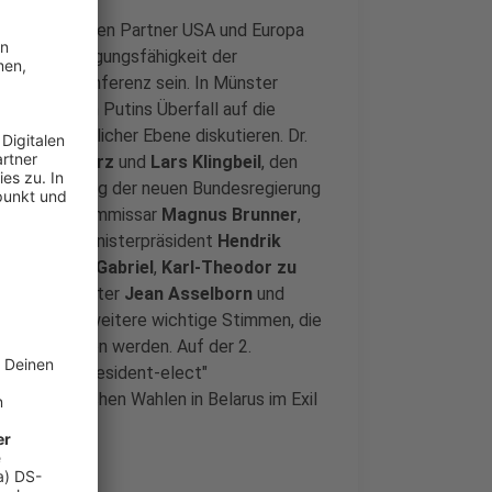
 der westlichen Partner USA und Europa
gen Verteidigungsfähigkeit der
emen der Konferenz sein. In Münster
e Folgen von Putins Überfall auf die
d wirtschaftlicher Ebene diskutieren. Dr.
Friedrich Merz
und
Lars Klingbeil
, den
er die Bildung der neuen Bundesregierung
orius
, EU-Kommissar
Magnus Brunner
,
Westfalens Ministerpräsident
Hendrik
her
,
Sigmar Gabriel
,
Karl-Theodor zu
x-Außenminister
Jean Asselborn
und
oulard
sind weitere wichtige Stimmen, die
der Welt hören werden. Auf der 2.
russische "President-elect"
demokratischen Wahlen in Belarus im Exil