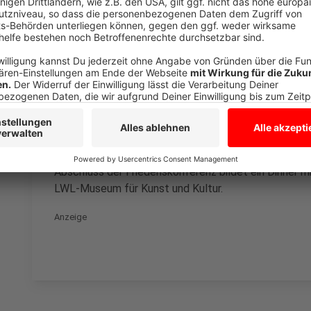
Der Zeitplan
Anzeige
Die Friedenskonferenz beginnt am 4. April 2025 um 1
Preisverleihung werden die Themen in vier Panels bis
Konferenz treffen sich erstmals Unternehmer der WWL
Außenminister Joschka Fischer hält die Einführungs
Abschluss der Friedenskonferenz bildet ein Dinner 
LWL-Museum für Kunst und Kultur.
Anzeige