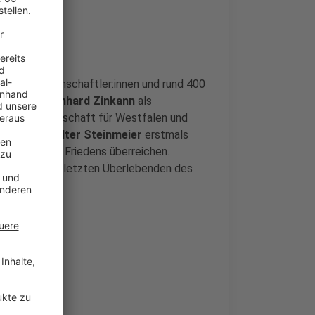
:innen, Wissenschaftler:innen und rund 400
d an.
Dr. Reinhard Zinkann
als
lichen Gesellschaft für Westfalen und
ent
Frank-Walter Steinmeier
erstmals
estfälischen Friedens überreichen.
der
, eine der letzten Überlebenden des
itz.