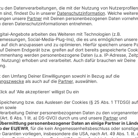
Die globale Entwicklung mit dem Auseinanderdriften
und die damit verbundene Stärkung einer eigenständi
europäischen Staaten wird eines der wichtigsten Th
werden deutsche und internationale Politiker:innen di
Ukraine für das westliche Bündnis auf militärischer un
Reinhard Zinkann: "Wir erwarten wichtige Reden von
beiden Vorsitzenden von CDU und SPD, die gerade üb
verhandeln. Bundesverteidigungsminister
Boris Pist
Portugals Außenminister
Paulo Rangel
, Nordrhein-
Wüst
, die ehemaligen Bundesminister
Joschka Fisc
Guttenberg
,
Peer Steinbrück
sowie Luxemburgs E
Frankreichs frühere Verteidigungsministerin
Sylvie G
wir in Münster zu den aktuellen politischen Themen 
Westfälischen Friedenskonferenz wird auch die bela
Swjatlana Zichanouskaja
sprechen, die nach den un
im Baltikum lebt.
Anzeige