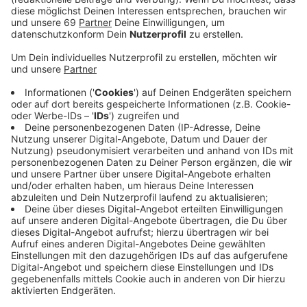
Anzeige
Dazu kommen noch 3,7 Prozent Hybrid-Wagen, die
teilweise mit Strom betrieben werden. Die meisten E-
Autos in NRW fahren in der Landeshauptstadt
Düsseldorf. Ihr Anteil dort liegt bei 4,2 Prozent. Die
wenigsten strombetriebenen Autos in unserem
Bundesland gibt es im Ruhrgebiet. Die Zahlen gehen
laut der Deutschen Presseagentur aus aktuellen
Daten des Kraftfahrtbundesamtes (KBA) hervor.
Berücksichtigt sind sowohl Privatautos als auch
Firmenfahrzeuge sowie Leasing- und
Mietwagenflotten.
Anzeige
Laut der jüngsten Daten vom KBA fahren gut 60