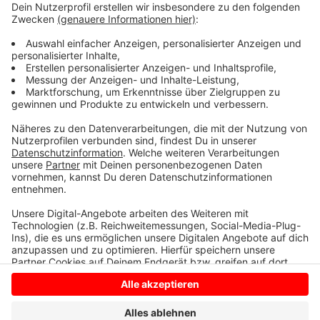
Prozent der Autos in Münster mit Benzin, fast 33
Prozent mit Diesel. Die restlichen Prozente verteilen
sich auf Hybridwagen (3,7 %), E-Autos (1,9 %) und
gasbetriebene Fahrzeuge (1,1 %). Größtes Problem für
E-Auto-Käufer sind nach wie vor die zu geringe Anzahl
an Ladesäulen.
Anzeige
Anzeige
Anzeige