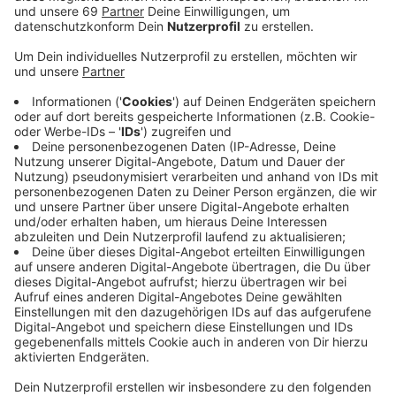
Stefan Grützmacher im ANTENNE MÜNSTER-
Interview.
Veröffentlicht:
Dienstag, 18.06.2019 05:25
Anzeige
Das neue Kraftwerk könnte auf dem Stadtwerke-
Grundstück am Mittelhafen gebaut werden. Es soll
rund 80 Millionen Euro kosten und besonders
klimaschonend arbeiten. Rund 90 Prozent der Summe
würde über das Kraft-Wärme-Kopplungsgesetz
gefördert werden. Vorgesehen ist eine Anlage mit
sechs Gasmotoren, die flexibler als bisher die stark
fluktuierende Erzeugung von erneuerbarem Strom aus
Wind oder Sonne ausgleichen kann.
Das alte Kraftwerk am Eingang des Hafenbeckens