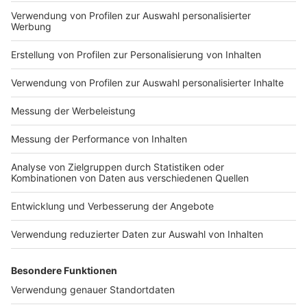
Kilometernachtragefrist abgelaufen ist, nehmen die
Organisatoren nun Kontakt mit den Preisträgerinnen
und Preisträgern auf. Auch die Gewinnerinnen und
Gewinner der Verlosungsaktion werden in Kürze
benachrichtigt. „In ein paar Wochen planen wir eine
kleine ‚Corona-konforme‘ Preisübergabe“, so die
Organisatoren der Stadtverwaltung.
Anzeige
ANTENNE MÜNSTER-Morgenmoderatoren Anja
Brukner und Christoph Hausdorf haben zum Start des
Stadtradelns mit Malte Konrad vom Fahrradbüro der
Stadt gesprochen. Das ganze Interview gibt es hier
noch mal zum Nachhören:
Anzeige