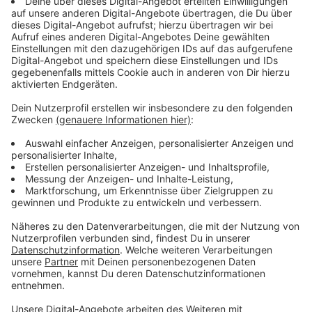
nachlesen unter:
www.stadtradeln.de/blog
.
Anzeige
ANTENNE MÜNSTER-Team radelt fast
17.000 Kilometer
Anzeige
Auch die Bilanz von unserem ANTENNE MÜNSTER-
Team lässt sich sehen. Am Ende wurden knapp 17.000
Kilometer geschafft und damit rund 2.500 Kilogramm
CO2 eingespart. Das reichte am Ende für Platz 8. Auf
den vordersten Platz schafften es die Uniklinik und die
Medizinische Fakultät mit fast 34.000 Kilometern.
Jeder Teilnehmende konnte die zurückgelegten
Kilometer per App erfassen lassen oder auf der
Webseite eintragen. Hier gibt es alle Endergebnisse: