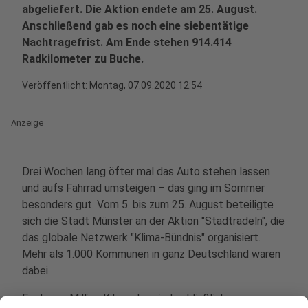
abgeliefert. Die Aktion endete am 25. August.
Anschließend gab es noch eine siebentätige
Nachtragefrist. Am Ende stehen 914.414
Radkilometer zu Buche.
Veröffentlicht:
Montag, 07.09.2020 12:54
Anzeige
Drei Wochen lang öfter mal das Auto stehen lassen
und aufs Fahrrad umsteigen – das ging im Sommer
besonders gut. Vom 5. bis zum 25. August beteiligte
sich die Stadt Münster an der Aktion "Stadtradeln", die
das globale Netzwerk "Klima-Bündnis" organisiert.
Mehr als 1.000 Kommunen in ganz Deutschland waren
dabei.
Fast eine Million Kilometer sind schließlich