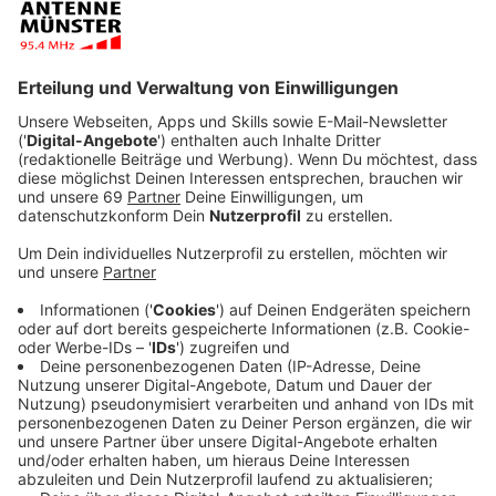
zusammengekommen. „Eine tolle Leistung, die
deutlich macht, dass Klimaschutz eine
Gemeinschaftsaufgabe ist, zu der alle ihren Beitrag
leisten können“, freut sich Oberbürgermeister Markus
Lewe. Auch Stadtbaurat Robin Denstorff zeigt sich
beeindruckt und ergänzt: „Das Fahrrad spielt eine
zentrale Rolle für eine nachhaltige urbane Mobilität.
Schön zu sehen, dass sich so viele Bürgerinnen und
Bürger mit Engagement an der Aktion beteiligt haben.“
Für die Stadtradeln-Stars Dr. Simone Schehka
(Direktorin des Allwetterzoos) und Türmerin Martje
Saljé war der Wettbewerbszeitraum mit einer
besonderen Herausforderung verknüpft. Sie durften
21 Tage lang kein Auto von innen sehen. Besonders für
Simone Schehka keine leichte Aufgabe, fand doch am
letzten Stadtradeln-Wochenende ihr privater Umzug
statt. Welche „autofreien“ Erfahrungen die beiden
gesammelt haben, könnt ihr in ihren Blogeinträgen