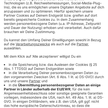
stadtradeln.de/muenster
Anzeige
©
Klima-Bündnis
Anzeige
Münsteraner sowieso viel mit Rad unterwegs
Anzeige
Die Münsteranerinnen und Münsteraner zeigen
schon heute, wie wichtig ihnen klimaschonende
Mobilität ist. Mehr als 400 000 Wege werden in
unserer Stadt pro Tag auf dem Fahrrad