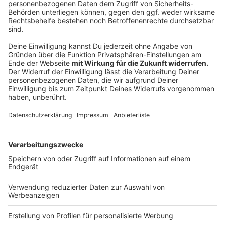
zurückgelegt. Das ist eine beeindruckende Zahl
und die beste Voraussetzung, um während des
Stadtradelns viele Leezen-Kilometer zu
sammeln.
Oberbürgermeister Markus Lewe
Anzeige
Auszeichnungen
Anzeige
Auf lokaler Ebene wird das Team mit der besten
Kilometerleistung pro Kopf und mindestens zehn
aktiven Radelnden prämiert, ebenso die drei Radelnden
mit den besten Einzelleistungen. Nachdem die