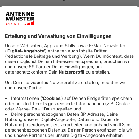
Anzeige
Felix Jaehn wird am Stadtfest-Freitag auf der großen
ANTENNE MÜNSTER-Bühne auflegen. Damit haben die
Stadtfest-Macher nach Roland Kaiser am Sonntag nun
auch den zweiten Top-Act für den Nachholtermin
wieder gewinnen können. Die Karten für das bereits
ausverkaufte Konzert bleiben gültig. Wer am
Stadtfest-Samstag auf der Bühne stehen wird, bleibt
noch ein Geheimnis. Die Künstler stehen laut "Münster
Mittendrin"-Geschäftsführerin Ana Voogd zwar schon
fest, sollen aber erst später bekanntgegeben werden.
Das Stadtfest 2021 soll vom 13. bis 15. August 2021
stattfinden.
Anzeige