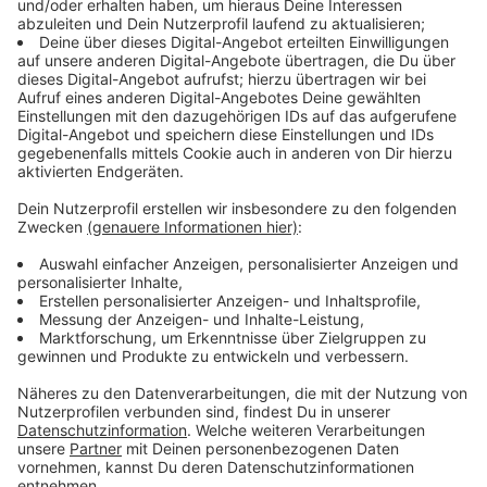
Bereits gekaufte Karten behalten ihre
Gültigkeit
Anzeige
Gute Nachrichten für alle Ticketinhaber: Die bereits
gekauften Tickets für die Top-Act-Konzerte auf dem
Domplatz behalten ihre Gültigkeit, sie müssen nicht
umgetauscht werden. Wer das Glück hatte, ein Ticket
für die beiden ausverkauften Tage erwerben zu
können, hat also für das kommende Jahr bereits jetzt
garantiert sein Ticket sicher. Eine Möglichkeit zur
Ticketrückgabe wird, im Rahmen der neuen
gesetzlichen Regelungen, vorbereitet. Weitere
Informationen für Ticketinhaber sind bereitgestellt
auf der Internetseite
www.mittendrin.ms/info