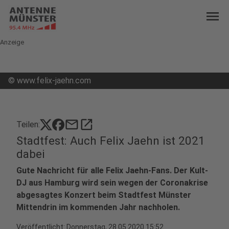
menu
Anzeige
©
www.felix-jaehn.com
mail
open_in_new
Teilen:
Stadtfest: Auch Felix Jaehn ist 2021
dabei
Gute Nachricht für alle Felix Jaehn-Fans. Der Kult-
DJ aus Hamburg wird sein wegen der Coronakrise
abgesagtes Konzert beim Stadtfest Münster
Mittendrin im kommenden Jahr nachholen.
Veröffentlicht:
Donnerstag, 28.05.2020 15:52