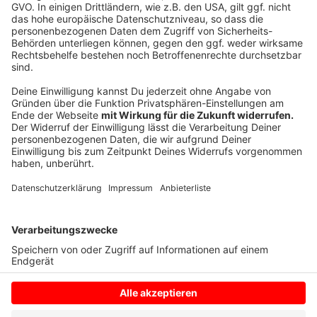
wirklich schweren Lage stecken, und deren Clubs,
Bars, Kneipen, Ferienunterkünfte und Restaurants bis
heute unter der Pandemie leiden bzw. gar nicht öffnen
können.“ Die Chance, wieder konkret planen zu können,
mache den Verlust ein wenig erträglicher. Hoffnung
und Vorfreude seien gerade jetzt gute Heilmittel in
der Krise, so Voogd.
Anzeige
Anzeige
Anzeige