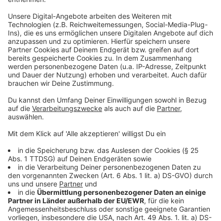
Anzeige
©
Münster Mittendrin
Die Macher des Stadtfestes "Münster Mittendrin"
Anzeige
Gemeinsame Kraftanstrengung
Anzeige
Ana Voogd, Geschäftsführerin der Münster Mittendrin
GmbH, bedankt sich mit bewegenden Worten bei ihren
sechs Mitgesellschaftern und Freunden Axel Bröker,
Pitti Duyster, Christian Huys, Bernd Redeker, Severin
Romero und Erich Schultz, „die – wie ich - in einer