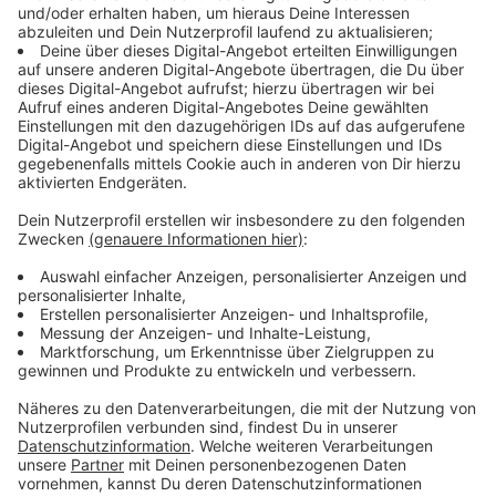
es keine abschließend gesicherten Erkenntnisse.
Zuletzt waren vor allem junge Erwachsene im Alter
von 18 bis 29 Jahren Träger dieser Entwicklung. Heuer:
"Die hohe Mobilität und Kontaktbereitschaft gerade in
dieser Altersgruppe begünstigen nach meiner
Einschätzung aktuell die Übertragung des Virus. Auch
die Situation an den Feiertagen, Weihnachten wie
Silvester, wird einen Teil dazu beitragen. Wir alle
können aber auch erkennen, dass geeignete
Maßnahmen die Auswirkungen der Pandemie in
Grenzen halten."
Anzeige
428 Omikron-Fälle
Anzeige