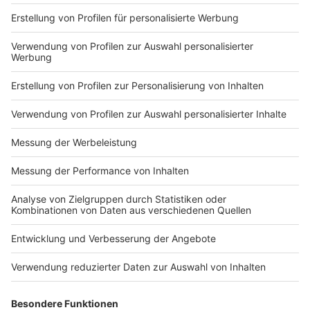
Anzeige
Die weiteren Kennziffern von Mittwoch
Anzeige
Aktuell gelten 1.152 Münsteranerinnen und
Münsteraner als infiziert.
Registrierte Neuinfektionen: 79
Aktuell infizierte Münsteranerinnen und
Münsteraner: 1.152
Gesamtzahl aller labordiagnostisch bestätigten
Fälle: 14.733
Gesamtzahl aller genesenen Patienten: 13.442
An/mit Corona gestorbene Personen: 139
Erstgemeldete Inzidenz laut RKI: 202,3
Hospitalisierungsrate (NRW): 2,73