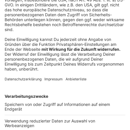
einem positiven PCR-Testergebnis sind sie gehalten,
unverzüglich alle Personen zu unterrichten, zu denen in
den letzten vier Tagen vor der Durchführung des
Tests oder seit Durchführung des Tests ein enger
persönlicher Kontakt bestand. Dies sind diejenigen
Personen, zu denen
für einen Zeitraum von mehr als
10 Minuten und mit einem Abstand von weniger als
1,5 Metern ein Kontakt
ohne das beiderseitige
Tragen einer Maske bestand oder Personen, mit denen
ein schlecht oder nicht belüfteter Raum über eine
längere Zeit geteilt wurde. Das Gesundheitsamt
entscheidet über das weitere Vorgehen.
Haushaltsangehörige müssen sich zudem wie die
positiv Getesteten unmittelbar in Quarantäne
begeben. Das Gesundheitsamt appelliert: "Warten Sie
nicht auf die offizielle Kontaktaufnahme!" Das
Gesundheitsamt werde im Verlauf eine häusliche
Isolation anordnen und um die Kontaktliste bitten.