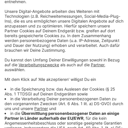
Laut aktuellen Meldungen der Labore wurde bisher bei
insgesamt 428 Personen in Münster (Stand
29.12.2021, 14.00 Uhr) die Omikron-Variante des
Coronavirus nachgewiesen. Das Gesundheitsamt weist
erneut darauf hin, dass Bürger:innen sich weiter testen
lassen sollen. Auch an Silvester und Neujahr sind
zahlreiche Teststellen geöffnet, die kostenlose
Bürgertests anbieten. Personen mit Symptomen
sollten nicht zum Schnelltest gehen, sondern eine
Arztpraxis kontaktieren.
Das Gesundheitsamt appelliert an alle, die
bestehenden Regelungen der Corona-Test-und-
Quarantäneverordnung eigenverantwortlich
umzusetzen: Personen, die sich wegen
Erkältungssymptomen oder einem positiven
Coronaschnell- oder Coronaselbsttest einem PCR-
Test unterzogen haben, müssen sich bis zum Vorliegen
des Testergebnisses in Quarantäne begeben. Bei