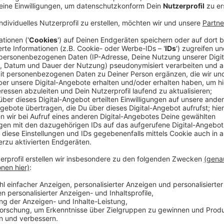
Übertragungen in Biergärten und in der Außengastr
Uhr erlaubt. Gastwirte müssen dafür keinen extra Antr
der Stadt Münster. Normalerweise gilt hier eigentlic
Spiele wegen der Zeitverschiebung aber teilweise se
Ausnahme.
Anzeige
Oberbürgermeister bittet um Rücksichtna
Anzeige
Die Fußball-WM bringt Menschen unterschiedlich
zusammen – insbesondere beim gemeinsamen Fußba
dieses besondere Erlebnis in Münster unkomplizi
sowie Fans verlässliche Rahmenbedingungen ge