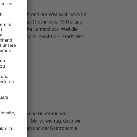
onomie sind während der WM auch nach 22
ag stellen, heißt es in einer Mitteilung
h der nächtliche Lärmschutz. Weil die
hr spät anfangen, macht die Stadt eine
hme
ster Kulturen und Generationen
llschauen. Mir ist wichtig, dass wir
ert ermöglichen und der Gastronomie
ben