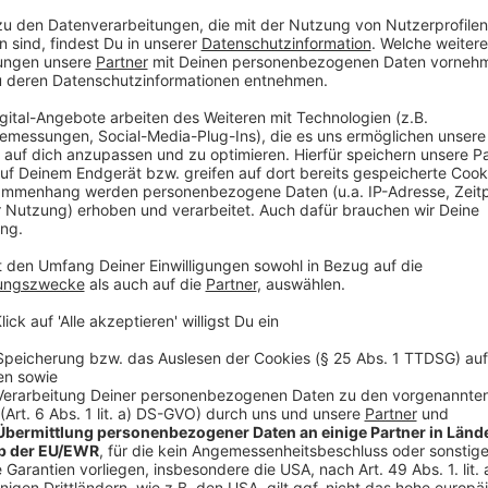
sagt Oberbürgermeister Tilman Fuchs:
Mit der Ausnahmeregelung schaffen wir Klarheit
Fußballsommer. Gleichzeitig gilt: Dieses Miteinand
Rücksicht nehmen.
Daher bittet die Stadt alle Gastronominnen und Gas
Bürger um gegenseitige Rücksichtnahme.
Anzeige
Das sind die Regeln
Anzeige
Folgende Regeln gelten für die Zeit der Fußball-Wel