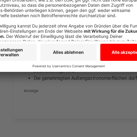
Juli:
Es dürfen ausschließlich Live-Spiele der Fußba
Nach 22 Uhr dürfen Übertragungen nur bis zum En
Anschließende Berichte dürfen nicht gezeigt we
Fernseher oder Beamer und Leinwände sollen so
Nachbarschaft möglichst wenig gestört wird.
Die Lautstärke ist so niedrig wie möglich zu halt
Es ist darauf zu achten, dass der öffentliche S
beeinträchtigt wird.
Die genehmigten Außengastronomieflächen dürf
Anzeige