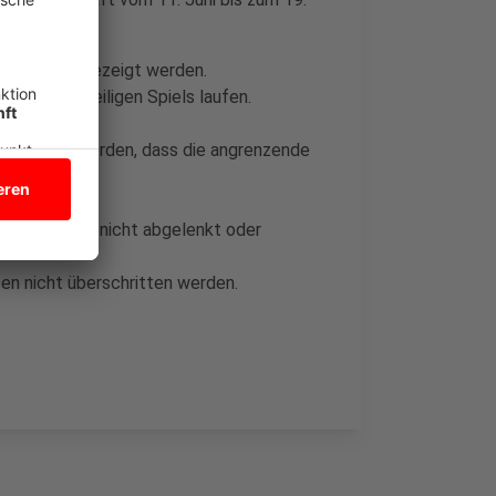
ll-WM 2026 gezeigt werden.
de des jeweiligen Spiels laufen.
rden.
 platziert werden, dass die angrenzende
en.
traßenverkehr nicht abgelenkt oder
en nicht überschritten werden.