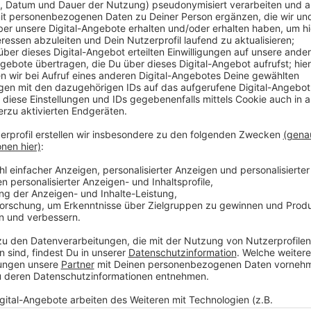
Der Ausfall der Kinder-Betreuung in Kitas treffe vie
sagt Oberbürgermeister Markus Lewe. Und weiter: 
schon genug zu. Vielleicht können wir auf diesem We
Anzeige
OB Lewe: Stadt setzt Kita-Gebühren aus
Anzeige
Das gelte so lange, bis der Rat eine Entscheidung üb
getroffen hat. Mit einer Beschlussvorlage an den Ra
Entscheidung vor.