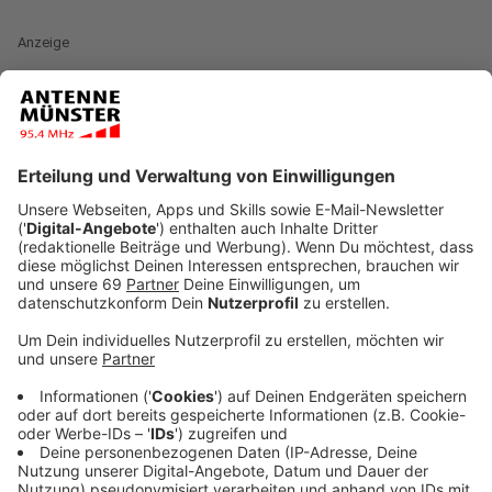
Anzeige
Überregionales Interesse an der neuen Schule
Anzeige
Die zweite städtische Gesamtschule in Münster soll
Maßstäbe setzen - im Zusammenspiel von Architektur
und Pädagogik, in ihrer nachhaltigen Holzbauweise und
dem Einbeziehen von Schule in Planungsphasen.
Fachkreise blicken bereits neugierig nach Münster, um
mehr über das größte Bauvorhaben der Stadt zu
erfahren. "Für sie, aber besonders auch für die breite
Öffentlichkeit hält die
neue Homepage
alles
Wissenswerte bereit", kündigt Ingrid Kremer,
Projektleiterin im Amt für Immobilienmanagement, an: