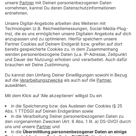
zentraler Versammlungsort ausgelegt. Für 800
Fahrräder schließlich werden Abstellflächen
eingerichtet.
Anzeige
Antworten auf alle Fragen
Anzeige
Wann geht es los auf dem ehemaligen OFD-Gelände?
Warum ist der Stadt der Baustoff Holz wichtig? Wer
sorgt bei einem so komplexen Bau-Vorhaben für die
Sicherheit von Schülerschaft und Nachbarn? Wie sieht
die Schule bei ihrer Fertigstellung 2021 aus?
Antworten liefert die
städtische Website
. Sie
versammelt alle Fakten und informiert über Neu- und
Umbauten, Lernkonzepte, den