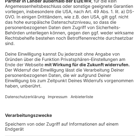
Nachhaltigkeitsanspruch und über die Bezüge
zwischen Schule und dem Ostviertel. Lagepläne
sorgen für Übersicht, Grundrisse informieren über
architektonische Details, und viele farbige
Impressionen machen die Bauten konkret.
Anzeige
Newsletter
Anzeige
Wer nichts verpassen möchte: Ein Newsletter wird
über die aktuellen Schritte auf dem Laufenden halten.
Zum Beispiel über den ersten Spatenstich Mitte Juni.
Anzeige