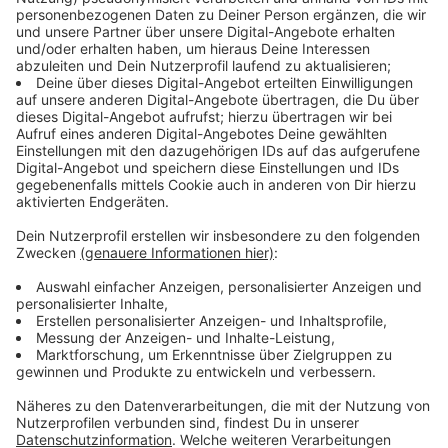
"Das mit dem Presseamt erstellte Portal ist eine
Fundgrube für alle, die an der Mathilde-Anneke-
Gesamtschule interessiert sind."
Anzeige
Daten und Zahlen
Anzeige
Einige Zahlen spiegeln die gewaltigen Dimensionen
des Projektes: Hauptgebäude, Lern- und
Oberstufenhäuser, eine Vierfach-Sporthalle umfassen
eine Fläche von 28 000 Quadratmetern. Auf weiteren
31 000 Quadratmetern gruppieren sich grüne
Schulhöfe, verschiedene Sport-Spielfelder und
der zentrale Schulhof. 500 Gäste finden in der Mensa
Platz, auf gut 1100 Personen ist das Forum als