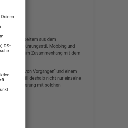
en von Mitarbeitern aus dem
einen rauen Führungsstil, Mobbing und
uch Vorwürfe im Zusammenhang mit dem
rschleppens von Vorgängen“ und einem
Die SPD will deshalb nicht nur einzelne
r Landesregierung mit solchen