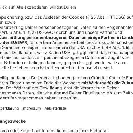
Vorwürfe gegen zwei Ministerien
Anzeige
Auslöser der Affäre waren Berichte über Beschwerd
Heimatministerium. Dabei ging es unter anderem um 
Machtmissbrauch. Nach Angaben der SPD stehen a
Innenministerium von Herbert Reul im Raum.
Blumenthal spricht von „Mobbing-Vorwürfen, des Ve
problematischen Umgang mit Führungsverantwortung. 
Vorgänge untersuchen, sondern auch den Umgang de
Beschwerden insgesamt
Anzeige
Wer wusste wann was?