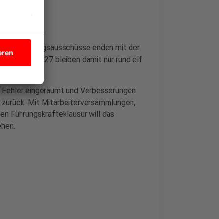
zt. Untersuchungsausschüsse enden mit der
l im April 2027 bleiben damit nur rund elf
 Fehler eingeräumt und Verbesserungen
 zurück. Mit Mitarbeiterversammlungen,
n Führungskräfteklausur will das
ehen.