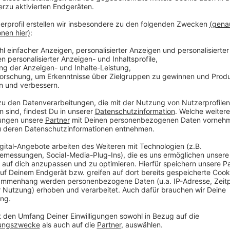
SPD greift zum schärfsten Mittel
Anzeige
In der Affäre um Vorwürfe von Machtmissbrauch und
Scharrenbach will die SPD einen Untersuchungsaussc
verfügt allein über die notwendige Zahl an Abgeord
Damit greift die größte Oppositionsfraktion zu eine
Instrumente.
Aus Sicht der SPD sind andere Wege der Aufklärung 
Geschäftsführerin der SPD-Fraktion, Ina Blumenthal,
„Wir haben mehrfach angeboten: Setzt bitte eine 
Sonderermittler ein. Das alles hat nicht gefruchte
Anzeige