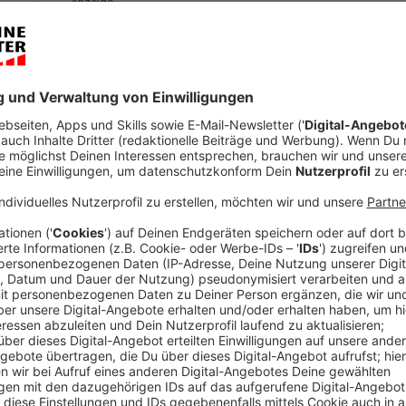
Anzeige
Die SPD will im NRW-Landtag einen Untersuchungsa
einsetzen. Die Parlamentarische Geschäftsführerin In
José Narciandi, warum aus Sicht der Opposition alle
sind.
Anzeige
José Narciandi
Interview Ina Blumenthal, SPD
Anzeige