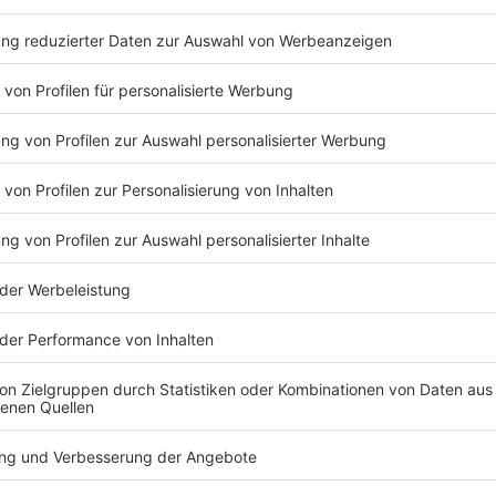
Anzeige
Im Mittelpunkt der geplanten Untersuchung steht di
Landesregierung von den Vorwürfen erfahren haben.
„Uns geht es in allererster Linie darum, aufzuklä
sagte Blumenthal. Dabei gehe es ausdrücklich auch 
Staatskanzleichef Nathanael Liminski.
Die SPD will prüfen lassen, ob Beschwerden frühzei
Konsequenzen daraus gezogen wurden. Ein Untersuc
anfordern und Zeugen vernehmen.
Anzeige
Wenig Zeit bis zur Landtagswahl