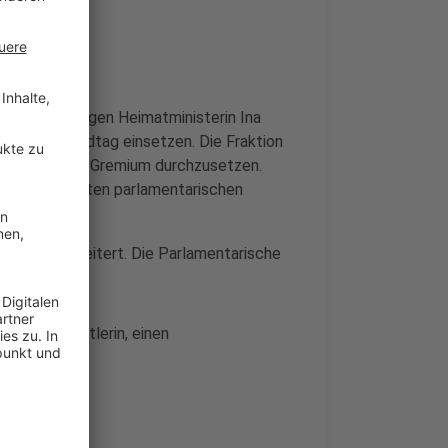
 Mobbing gegen Heimatministerin Ina
huss im Landtag einsetzen. Die Fraktion
neten, um das Gremium durchzusetzen.
m der schärfsten parlamentarischen
zuvor gescheitert. Die Parlamentarische
 sagte:
Sonderermittlerin, einen
t.“