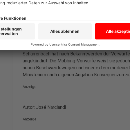
Anzeige
Die Zeit für die Aufarbeitung ist allerdings begren
jeweiligen Wahlperiode. Bis zur nächsten Landtagswah
Monate.
Scharrenbach hat nach Bekanntwerden der Vorwürfe
angekündigt. Die Mobbing-Vorwürfe weist sie jedoch
neuen Beschwerdewegen und einer extern moderierte
Ministerium nach eigenen Angaben Konsequenzen zi
Anzeige
Autor: José Narciandi
Anzeige