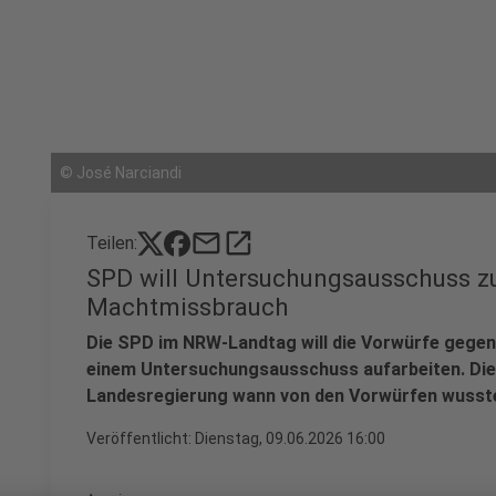
©
José Narciandi
mail
open_in_new
Teilen:
SPD will Untersuchungsausschuss 
Machtmissbrauch
Die SPD im NRW-Landtag will die Vorwürfe gegen
einem Untersuchungsausschuss aufarbeiten. Die O
Landesregierung wann von den Vorwürfen wusste 
Veröffentlicht:
Dienstag, 09.06.2026 16:00