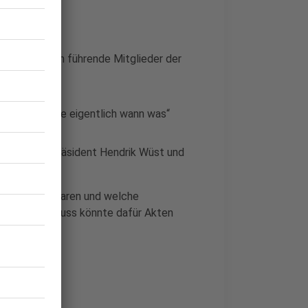
e Frage, wann führende Mitglieder der
ren: Wer wusste eigentlich wann was“
um Ministerpräsident Hendrik Wüst und
tig bekannt waren und welche
hungsausschuss könnte dafür Akten