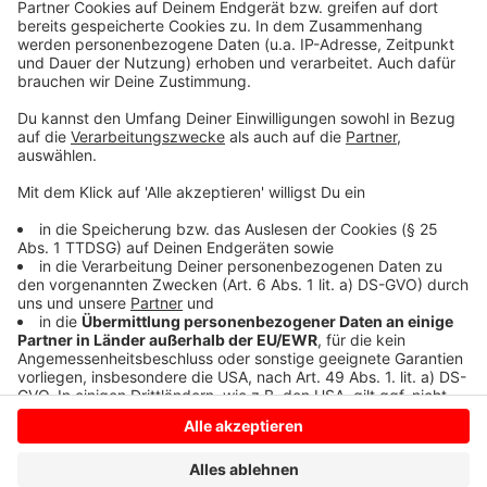
©
ANTENNE MÜNSTER
Protest gegen die geplante Änderung des
Versammlungsgesetzes in NRW und gegen
Polizeigewalt, die es bei einer gleich gerichteten
Demonstration am vergangenen Wochenende in
Düsseldorf gegeben haben soll.
Anzeige
Anzeige
Anzeige