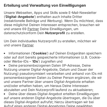
Anzeige
Am Donnerstag (01.07.) ist der erste Spatenstich für
den Hüffer-Campus erfolgt. Dabei handelt es sich um
ein deutschlandweit einzigartiges Großprojekt. Uni und
Fachhochschule bauen dort ein gemeinsames
Gebäude, in dem Lehre und Forschung im Bereich
christliche und islamische Theologie, Soziales und
Gesundheit vereint werden. Prominenter Gast dabei
hätte NRW-Ministerpräsident Armin Laschet sein
sollen, doch der hat kurzfristig abgesagt. Er ließ sich
entschuldigen, weil es ihm logistisch nicht möglich war,
den Termin wahrzunehmen.
Anzeige
©
ANTENNE MÜNSTER