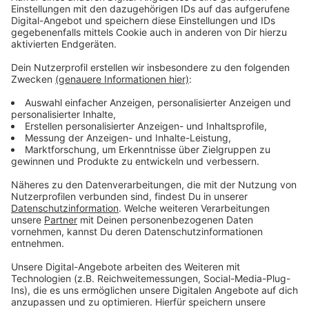
WWU-Rektor Prof. Dr. Johannes Wessels spricht ein
Grußwort.
Anzeige
Begleitet wurde der Spatenstich von zwei Demos mit
insgesamt 260 Teilnehmer:innen. Ein
Demonstrationszug ist vom Domplatz zur
Hüfferstraße gezogen und richtete sich gegen die
geplante Änderung des Versammlungsgesetzes in
NRW. Außerdem demonstrierten Studierende des
Fachbereichs Sozialwesen der FH. Sie forderten, dass
man sich mehr um die Belange der Studierenden
kümmern solle.
Anzeige