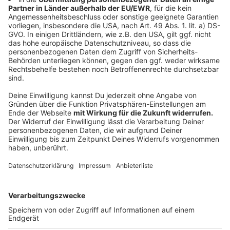
Wheel", das seinen eigenen Strom aus Solarenergie
zieht. So konnte der gesamte Strom für das Riesenrad
eingespart werden. Die restlichen Fahrgeschäfte
wurden mit grünem Strom betrieben, sodass
Besucher:innen guten Gewissens auch mehrere Runden
drehen konnten.
Anzeige
Suche nach dem Sendschwert
Anzeige
Der Aufruf, sich mit Hinweisen zum gestohlenen
Sendschwert an die Stadt zu wenden
, blieb ohne
Erfolg. Das originale Sendschwert von 1578 wurde vor
24 Jahren vom historischen Rathaus abgenommen.
Seitdem hängt dort eine Kopie.