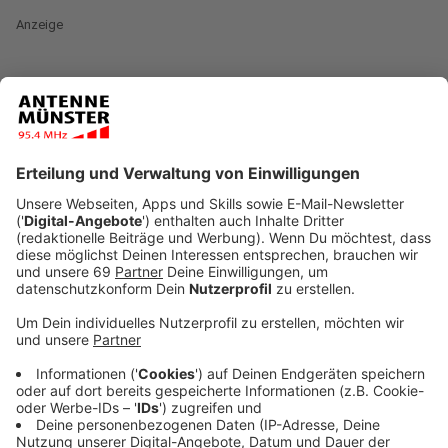
Anzeige
Der Duft von Zuckerwatte ist verflogen, der
Schlossplatz ist wieder ruhig geworden. Am
Montagabend (22.07.) ist der Send auf dem
Schlossplatz in Münster zu Ende gegangen. So richtig
rund lief es allerdings nicht. Im Frühjahr besuchten eine
Viertelmillion Menschen den Send, auf einen ähnlich
großen Zulauf hatte man nun auch gehofft. Das
Wetter hat jedoch dafür gesorgt, dass die
Besucherzahlen dieses Mal geringer ausfielen.
Besonders am Freitag (19.) und Samstag (20.)
Nachmittag, mit Temperaturen bis zu 32 Grad, war es
vielen zu heiß. Und dann am Sonntag (21.07.) sorgten
plötzliche Regenfälle dafür, dass die Besucher:innen
fern blieben. Wenn es sich in den Abendstunden dann
abkühlte bzw. am Sonntag die Sonne schien,