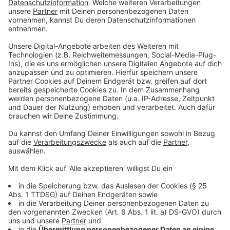
Es war ein durchwachsener Send, sagt etwa Philipp
Heitmann, Sprecher des Schaustellerverbandes. Ein
schöner Familiensend, der teilweise am Wetter
gescheitert ist. Perfekt wären 20 bis 26 Grad
gewesen, denn dann verschlage es die meisten
Menschen in Richtung Achterbahn, Riesenrad und
Zuckerwatte. Trotzdem sei die Besucherzahl bei den
gegebenen Wetterverhältnisse im normalen Bereich
gewesen.
Anzeige
Nachhaltigkeit auf dem Sommersend
Anzeige
Erstmalig zu Gast war in diesem Jahr das "Solar