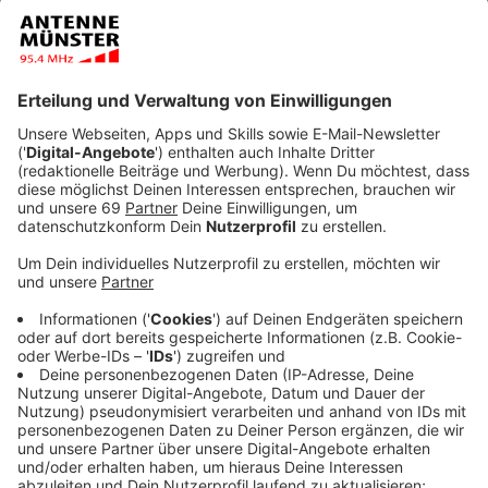
Anzeige
Er ist einer der größten Freiluftmärkte Europas:
Münsters Promenaden-Flohmarkt. Am nächsten
Wochenende heißt es dann "Schnäppchenjagd im
Mondlicht", wenn der Nachtflohmarkt ab 20 Uhr
stattfindet. Etwa 600 private und 150 professionelle
Verkäufer:innen bieten an der Promenade und am
Schloss ihre Ware an. Die Profis verkaufen vor dem
erleuchteten Schloss, während der private Teil des
Flohmarkts entlang der Promenade zwischen Kruse
Baimken und Gerichtstraße verläuft.
Anzeige
Weil Trödeln hungrig macht, gibt es außerdem ein