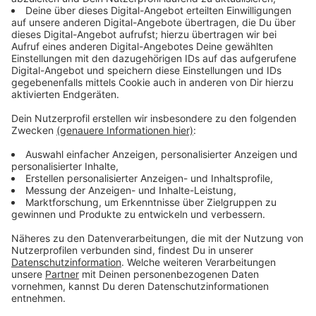
breites Essensangebot: In Schlossnähe, bei den
gewerblichen Ständen, gibt es eine riesige Auswahl an
Verpflegungsmöglichkeiten: Neben Bratwürsten,
Pommes, Spätzle, Döner, Eis, Donuts oder
orientalischen Spezialitäten können die
Flohmarktbesucher:innen die Nacht mit einem Glas
Wein oder anderen Getränken vor dem Schloss
ausklingen lassen.
Anzeige
Kinderflohmarkt für junge Trödelfans
Anzeige
Für die jüngsten Trödelfans gibt es den
Kinderflohmarkt an der Musikschule. Kinder bis 14