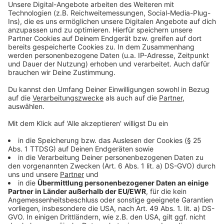
Jahre haben dort die Möglichkeit, sich in Begleitung
ihrer Eltern oder Großeltern als Händler zu versuchen
und ihren Spielzeugen ein neues Zuhause zu geben.
Eine Anmeldung ist nicht erforderlich.
Anzeige
Noch Plätze frei
Anzeige
Immer noch sind einige Standplätze frei. Diese können
auch weiterhin gegen eine Gebühr von 10 Euro
gemietet werden. Alle Infos dazu findet ihr
hier
. Am
Abend des Flohmarktes werden ab 20 Uhr außerdem
noch Plätze, die bis dann noch nicht besetzt sind, neu
verteilt. Ihr könnt euer Glück auch auf der
anmeldefreien Fläche, der Wiese des alten