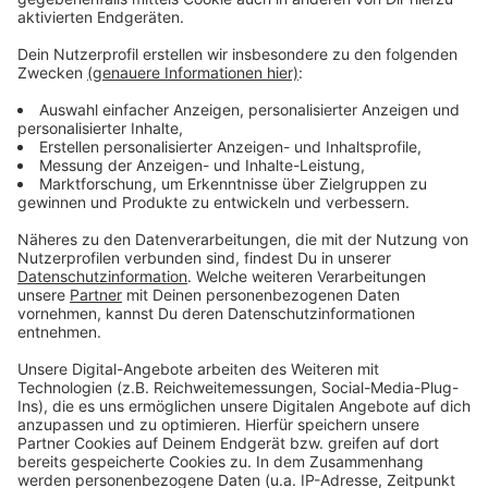
Wir benötigen Ihre
Zustimmung, um den YouTube
Video-Service zu laden!
Wir verwenden einen Service eines
Drittanbieters, um Videoinhalte
einzubetten. Dieser Service kann
Daten zu Ihren Aktivitäten
sammeln. Bitte lesen Sie die
Details durch und stimmen Sie der
Nutzung des Service zu, um dieses
Video anzusehen.
Mehr Informationen
SLAY - HIGH MIT MIR
Akzeptieren
Anzeige
powered by
Usercentrics Consent
Management Platform