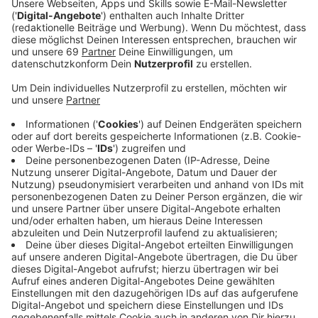
Anzeige
1998 in Münster geboren, bleibt SLAY seitdem seiner
Heimatstadt treu und setzt alles auf eine Karte: Die
Musik. Bands und Künstler wie Green Day, Billy Talent,
Tokio Hotel und Sido haben ihn inspiriert, sagt er.
Heute schreibt er seine eigenen Songs, um darin seine
Gefühle zu verarbeiten - etwa den Krebstod seiner
Mutter oder den Verlust seines besten Freundes
durch einen Unfall. Mit knapp 40.000 monatlichen
Hörerinnen und Hörern allein auf
Spotify
und schon 2,4
Milionen Streams auf verschiedenen Plattformen
dürften wir noch einiges von SLAY hören. Wir stellen
euch seine Single "High mit mir" vor.
Anzeige