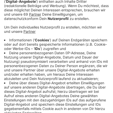
Anzeige
Alle großen Künstler:innen, die etwas auf sich halten,
haben einen Weihnachtssong. Aber wäre es nicht viel
süßer, wenn ein neuer Weihnachtssong nicht auch mal
aus der eigenen Region kommen würde? Sagen
wir...Wolbeck?
Anzeige
Elenor Kinderlieder - das sind Elenor und ihr Papa
Karsten aus Wolbeck. Ein Vater-Tochter-Gespann, das
Musik direkt hier aus Münster für Kinder und Eltern aus
der Region macht. Elenor ist acht Jahre alt und geht
auf die Grundschule Wolbeck Nord, Karsten ist