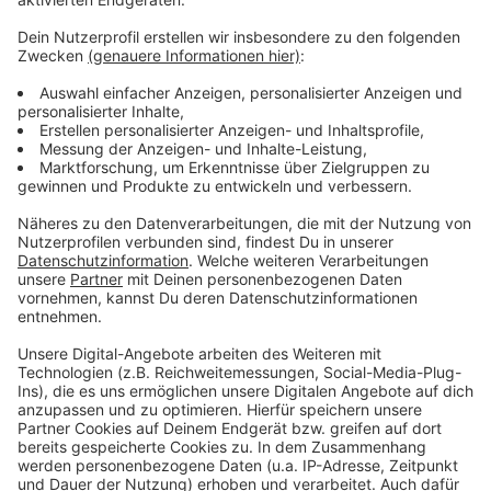
eigentlich Sonderpädagoge.
Anzeige
Karsten übernimmt immer die Instrumente und Elenor
singt. Und jetzt haben sie zusammen ein
Weihnachtslied produziert. "Frohe Weihnacht" heißt
der Song.
Anzeige
Anzeige