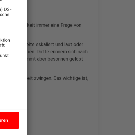
ss Freundlichkeit immer eine Frage von
 die Gegenseite eskaliert und laut oder
cht übertreiben: Dritte erinnern sich nach
tion zwar bestimmt aber besonnen gelöst
 Freundlichkeit zwingen. Das wichtige ist,