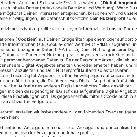
Anzeige
Sind wir Deutschen zu unfreundlich?
Anzeige
Die Zahlen sprechen für sich: Laut einer Studie sage
unfreundlich sind. Forscher haben Einheimische gebet
Menschen in ihrem Land auf einer Skala von 1-10". W
dem Durchschnitt platziert und zwar bei 6,5.
Stefan Biggeleben, Businesscoach und Experte fürs
sich in der eigenen Wahrnehmung auf positive, freund
Außerdem kann man, wenn man selber freundlich ist, e
Ist man zu anderen Menschen freundlich, gehen di
Leben und sind freundlicher zu anderen.