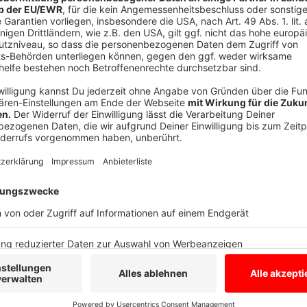
Anzeige
Charakter-Profilerin Susanne Grieger-Langer sagt, da
Stil und Respekt und daher sehr wichtig ist.
Unangebracht kann Freundlichkeit nur dann sein, wenn
sogar aggressiv wird. Doch auch dann sollte man es ni
Konflikten in der Regel an denjenigen, der die Situa
hat.
Außerdem sollte man sich nicht zu überschwänglicher
dass man sich selbst treu bleibt und echt ist.
Anzeige