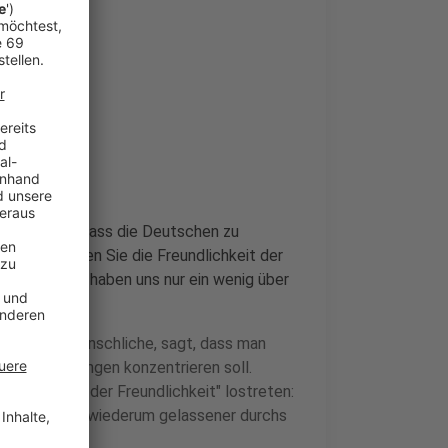
n wir selber, dass die Deutschen zu
en: "Bewerten Sie die Freundlichkeit der
ir Deutschen haben uns nur ein wenig über
 Zwischenmenschliche, sagt, dass man
liche Handlungen konzentrieren soll.
ine "Lawine der Freundlichkeit" lostreten:
ese Menschen wiederum gelassener durchs