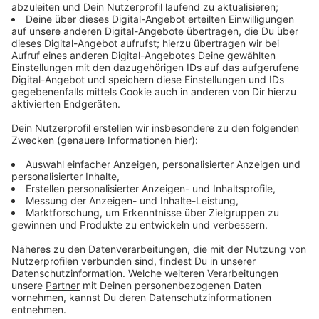
Münster. Der verliebt sich in eine junge Kassiererin und
setzt nun alles daran, sie kennen zu lernen. Er
unternimmt dabei Aktionen, für die er andere wegen
Stalkings verurteilt. Zum Beispiel ein Sit-In vor dem
Drogeriemarkt in der Salzstraße.
Anzeige
Mehrings, der lange Jahre Professor für
Wirtschaftsrecht an der FH Münster war und viele
Jahre im Kreuzviertel gewohnt hat, hat viel Münster in
sein Buch geschrieben. Neben dem Landgericht, dem
Prinzipalmarkt, der Promenade und dem A2 am Aasee
spielt die Handlung bei den Italienern am Hüfferstift
und an der Kreuzkirche, in der LWL-Klinik und in den
Rieselfeldern.
Anzeige