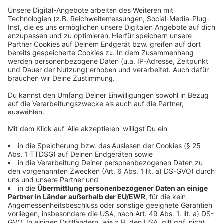
©
Mareike Weberink NWZ
Jos F. Mehrings, Buchautor aus Münster
Anzeige
Überdies findet ein grandioses mehrtägiges Konzert
für den Frieden auf dem Schlossplatz statt, unter
Beteiligung vieler nationaler und internationaler
Künstler, sodass mehr als nur ein Hauch von
Woodstock durch Münster weht. Und mit dazu
beigetragen haben also wir von ANTENNE MÜNSTER.
Es finden sich in dem Roman zudem auch viele Interna
aus der Justiz. Mehrings war schließlich auch mal
Richter.
Anzeige