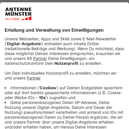
Veröffentlicht:
Mittwoch, 25.05.2022 09:45
Anzeige
Der aktuelle Roman von Autor Jos F. Mehrings hat den
Titel „Die unerhörte Liebe des Richters K.“. Auf Seite
337 trägt ANTENNE MÜNSTER durch mehrere
Berichte maßgeblich dazu bei, dass von der Stadt des
Westfälischen Friedens eine weltweite Pandemie für
den Frieden ausgeht. Pandemie also mal anders
verstanden, als Zeitenwende nämlich.
Anzeige
Der Roman spielt im Jahr 2019 und es geht um den
57-jährigen Richter Heinrich Kollmann am Landgericht