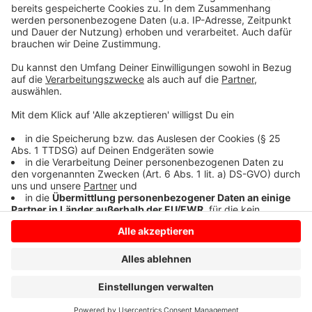
Anstoß ist um 21:00 Uhr. Übertragen wird das Ganze
auf der
Webseite der "Virtual Bundesliga"
, auf dem
Live-Streaming-Portal twitch
und auf
TikTok
.
Anzeige
Anzeige
Anzeige
Anzeige