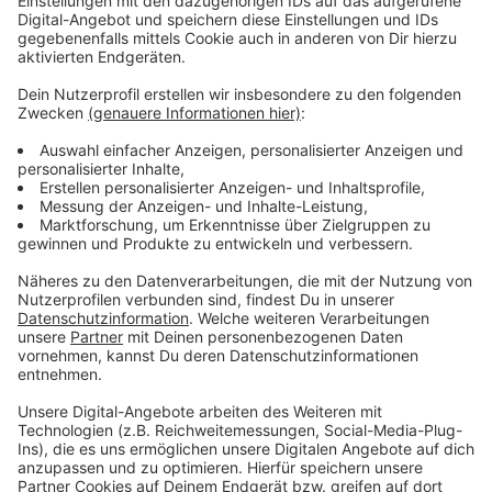
macht nicht mit. Dabei treten die E-Sportler in dem
Fußball-Videospiel "EA SPORTS FC 25" gegeneinander
an. Die E-Sportler der Preußen sind in diesem Jahr zum
ersten Mal dabei.
Anzeige
Preußen Münster könnte in dieser Woche deswegen
gleich zweimal gegen die Eintracht Braunschweig
gewinnen. Bevor es am Sonntag (27.10., 13:30 Uhr)
auswärts in der Zweiten Bundesliga auf dem "echten"
Fußballplatz um wichtige drei Punkte für die
Münsteraner geht, treffen heute Abend beim ersten
Spieltag der "Virtual Bundesliga" schon die E-Sportler
der beiden Vereine aufeinander.
Anzeige