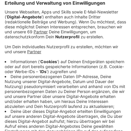
Veröffentlicht:
Dienstag, 22.10.2024 05:29
Anzeige
Für Preußen Münster steht heute Abend (21:00 Uhr)
der Saisonauftakt gegen die Eintracht Braunschweig in
der Bundesliga an - zumindest in der virtuellen. Mit
dem Aufstieg der "echten" Fußballer der Preußen in
die Zweite Fußball-Bundesliga sind auch die
Münsteraner E-Sportler aufgestiegen.
Anzeige
In der "Virtual Bundesliga" kämpfen die E-Sportler von
fast allen "echten" Fußball-Erst- und Zweitligisten um
die virtuelle Deutsche Meisterschaft. Nur Union Berlin