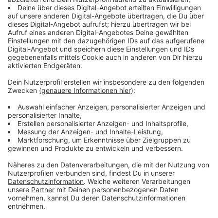
Anzeige
Der beschlossene Umbau ist Auftakt für weitere
Maßnahmen am Schulzentrum Hiltrup. Für das
kommende Schuljahr 2026/27 erhält das Immanuel-
Kant-Gymnasium Fertigbauklassen. Diese sind
übergangsweise nötig, um einen zusätzlichen Jahrgang
im Zuge der Umstellung auf das Abitur nach neun
Jahren (G9) aufzunehmen.
Anzeige
In weiteren Bauabschnitten sind die Sanierung und der
Umbau des Bestands, ein zusätzlicher
Erweiterungsbau samt Mensa für das gesamte
Schulzentrum sowie die Sanierung des Schulhofes