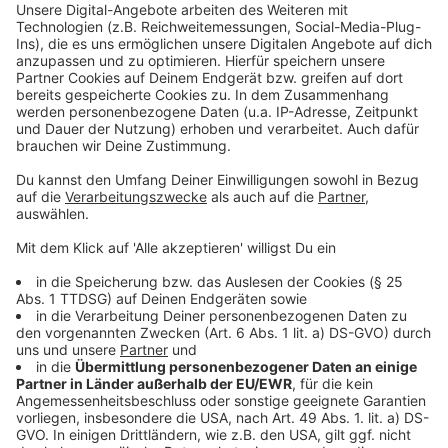
vorgesehen. Dazu sind jeweils gesonderte
Baubeschlüsse des Rates notwendig.
Anzeige
Rat beschließt Fortführung der
Videoüberwachung
Anzeige
Die Stadt Münster setzt die Videoüberwachung an
den Schulzentren Hiltrup, Wolbeck und Kinderhaus
sowie an der Melanchthonschule in Coerde fort und
weitet sie auf die Grundschule Kinderhaus-West aus.
Das hat der Rat der Stadt Münster am Mittwoch, 1.
Juli, beschlossen. An den bislang überwachten
Standorten sind Einbrüche und Vandalismus deutlich
zurückgegangen.