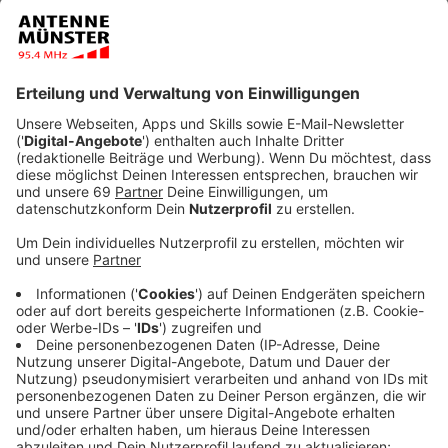
Rolle: Die Dächer des Erweiterungsbaus und der neuen
Sporthalle sollen jeweils eine Begrünung und eine
Photovoltaik-Anlage erhalten. Auch bei den
Bestandsgebäuden will die Stadt prüfen, ob sie mit
Solarmodulen ausgestattet werden können. Die
Wärmeversorgung des Erweiterungsbaus wird über
eine neue Luft-Wasser-Wärmepumpe sichergestellt.
Die Sporthalle erhält eine Hybridlösung aus
Wärmepumpe und Anschluss an das vorhandene
Nahwärmenetz.
Anzeige
©
Stadt Münster / PBA Peter Bastian
Architekten
In einem ersten Bauabschnitt soll das Schulzentrum
um eine Dreifach-Sporthalle und einen Neubau für die
Johannes-Gutenberg-Realschule erweitert werden.