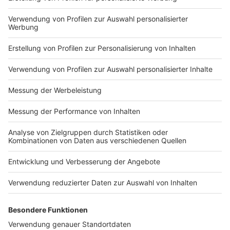
Die Videoüberwachung wurde 2019 an den
Schulzentren Hiltrup und Wolbeck eingeführt. In
Hiltrup sank die Zahl der registrierten Straftaten von
26 im Jahr 2017 auf drei im Jahr 2025. In Wolbeck ging
sie im gleichen Zeitraum von 15 auf fünf Fälle zurück.
Am Schulzentrum Kinderhaus sank sie nach Einführung
2023 von 15 auf zwei Fälle. An der Melanchthonschule
in Coerde besteht sie seit 2024. Dort wurden vor der
Einführung 14 Straftaten registriert, 2025 keine mehr.
Anzeige
Auf Basis dieser Entwicklung wird die
Videoüberwachung auf die Grundschule Kinderhaus-
West ausgeweitet. Dort stieg die Zahl der
Vandalismusfälle zuletzt von zehn im Jahr 2024 auf 22
im Vorjahr. Die Videoüberwachung soll dort