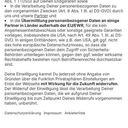
Anzeige
Schulzes Entwurf für ein Klimaschutzgesetz sieht vor,
die Ziele fürs Treibhausgas-Sparen der einzelnen
Sektoren - etwa Gebäude, Verkehr oder
Landwirtschaft - vom bisherigen Klimaschutzplan in
ein Gesetz zu überführen. Der Entwurf schreibt den
Sektoren nicht vor, wie sie ihre Ziele erreichen sollen,
nimmt aber die Fachminister in die Verantwortung:
Wenn Deutschland von anderen EU-Ländern
Emissionsrechte kaufen muss, weil es die
verbindlichen EU-Ziele reißt, sollen sie anteilig aus
ihrem Etat dafür aufkommen.
Anzeige
Aus den Eckpunkten des Haushalts von Finanzminister