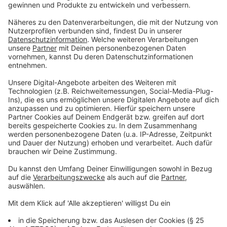
Zeitlich befristet ist der Kabinettsausschuss nicht.
Gesetzliche Regelungen sollen aber laut
Koalitionsvertrag noch 2019 verabschiedet werden.
Anzeige
Mit dabei sind neben Schulze auch Kanzlerin Angela
Merkel (CDU) als Vorsitzende, Vizekanzler und
Finanzminister Olaf Scholz (SPD), Bauminister Horst
Seehofer (CSU), Verkehrsminister Andreas Scheuer
(CSU), Agrarministerin Julia Klöckner (CDU),
Wirtschaftsminister Peter Altmaier (CDU),
Kanzleramtschef Helge Braun (CDU) sowie
Staatssekretär Steffen Seibert, der Sprecher der
Bundesregierung. Andere Mitglieder der
Bundesregierung können einbezogen werden, wenn es
um ihre Zuständigkeiten geht.