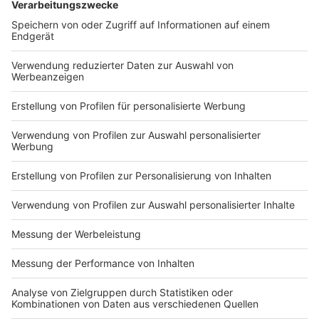
Olaf Scholz (SPD) geht hervor, dass die
Bundesregierung ab dem Jahr 2020 mit solchen
Zahlungen rechnet. Für 2020 bis 2022 sind pro Jahr
100 Millionen Euro dafür eingeplant.
Anzeige
Grünen-Chefin Annalena Baerbock forderte die
Mitglieder des Klimakabinetts auf, bald ein
ambitioniertes Klimaschutzgesetz vorzulegen, den
Kohleausstieg umzusetzen und umweltfreundliche
Mobilität voranzubringen. «Vielleicht hilft es ja, um
einzelnen Ministern nochmal klar zu machen, dass auch
für sie das Pariser Klimaabkommen gilt», sagte sie der
dpa.
Anzeige