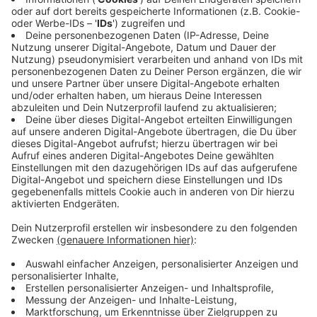
Bundesumweltministerin Svenja Schulze (SPD) aus
Münster vorgesehen, wie aus der Vorlage für den
Kabinettsbeschluss hervorgeht. Sie lag der Deutschen
Presse-Agentur am Mittwoch (20.03.) vor.
Anzeige
Der Ausschuss ist notwendig, weil Deutschland beim
Einsparen von Treibhausgasen die eigenen und die EU-
Ziele nicht einhält und für viele Bereiche auch kein
Konzept vorliegt, wie sich das in den kommenden
Jahren ändern kann.
Anzeige
Der Entwurf eines Klimaschutzgesetzes, den Schulze
vorgelegt hat, stößt in der Union auf viel Widerstand.