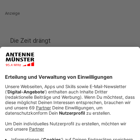
Anzeige
Die Zeit drängt
Anzeige
Berlin (dpa) - Die Bundesregierung will heute das
Klimakabinett einsetzen. In diesem Ausschuss sollen
Minister einen Vorschlag erarbeiten, mit welchen
Gesetzen Deutschland seine Ziele und
Verpflichtungen im Klimaschutz einhalten kann.
Anzeige
Als beauftragte Vorsitzende des Gremiums ist