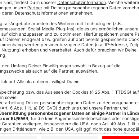
An der Ludgerusschule in Albachten lässt die Stadt M
Anzeige
An der Mosaikschule in Gievenbeck erhält diesen Som
Erweiterungsarbeiten auf Hochtouren laufen - auch 
Dabei werden rund 550 Quadratmeter Holzfassade, 1
Obergeschoss sowie die Dachüberstände neu gestri
des Gebäudes schützt die Farbe auch vor Witterungs
werden saniert, so lässt die Stadt unter anderem de
Anzeige
©
Stadt Münster/MünsterVIEW
In den Ferien wird an der Mosaikschule gestrichen und s
Anzeige