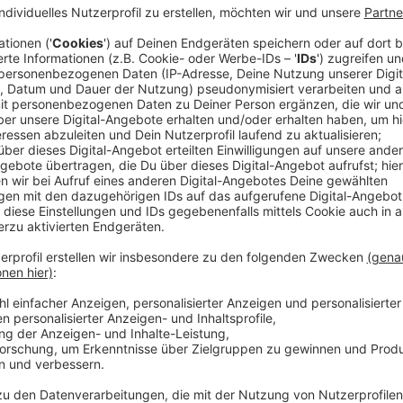
An zwei Grundschulen sind diese auch nach außen hin 
Anzeige
An der Ludgerusschule in Albachten (Foto oben) läss
unterschiedlichsten Größen austauschen - von der gr
Küchenfenster. Die maroden Holzfenster am Zwisc
Aluminiumfenster ersetzt, um den Energiebedarf zu 
sommerlichen Wärmeschutz zu sorgen. Die Klassenra
Zwischenbaus erhalten eine sogenannte Raffstore-A
Richtung Schulhof eine Sonnenschutzverglasung. Na
die Stadt zudem die Fassade des Zwischenbaus im B
Schulhofseite energetisch sanieren.
Anzeige
©
Stadt Münster/MünsterVIEW