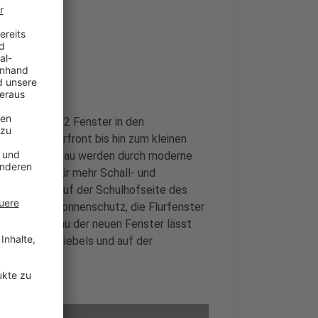
sichtbar:
t die Stadt 32 Fenster in den
oßen Fensterfront bis hin zum kleinen
hen- und Neubau werden durch moderne
senken und für mehr Schall- und
umfenster auf der Schulhofseite des
nlage zum Sonnenschutz, die Flurfenster
ch dem Einbau der neuen Fenster lässt
ereich des Giebels und auf der