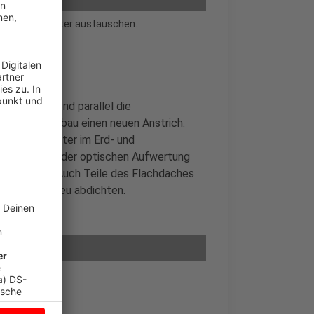
ünster 32 Fenster austauschen.
mer - während parallel die
der Bestandsbau einen neuen Anstrich.
35 Holzfenster im Erd- und
chen. Neben der optischen Aufwertung
einflüssen. Auch Teile des Flachdaches
n Dachrand neu abdichten.
aniert.