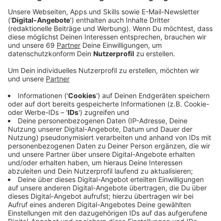
Das gilt zunächst für das erste Schulhalbjahr 2021/22.
So haben Eltern wie Schüler:innen Planungssicherheit,
zumal die Entwicklung des Infektionsgeschehens
gerade nach der Ferienzeit noch schwer
einzuschätzen ist.
Anzeige
Zudem wollen Schulträger, Verkehrsbetriebe, der
Sprecher der Schulformen und der Stadtelternschaft
mit dieser Vereinbarung die Möglichkeit schaffen,
weitere Erfahrungen mit den geänderten
Schulanfangszeiten im vollen Präsenzbetrieb zu
sammeln und ein Stimmungsbild innerhalb der
Schulgemeinschaft einzuholen. Ein mehrfacher
Wechsel zwischen ursprünglichen und geänderten
Schulanfangszeiten könne in diesem Zusammenhang