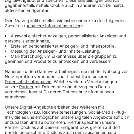
nicht zielführend sein.
Anzeige
Seit dem 12. November gelten für die
innerstädtischen Gymnasien und das Geschwister-
Scholl-Gymnasium geänderte Schulanfangszeiten. Der
Unterrichtsbeginn an diesen Schulen wurde 30
Minuten nach hinten verlegt. Diese Änderung wurde an
einem runden Tisch verabredet, an dem neben den
Schulen und den Verkehrsträgern auch die Schulträger,
Stadtelternschaft sowie die Bezirksschüler und
Bezirksschülerinnenvertretung beteiligt waren. Die
Regelung galt zunächst bis zu den Sommerferien.
Über das weitere Vorgehen für das zweite
Schulhalbjahr ab dem 1. Februar 2022 soll bis zu den
Weihnachtsferien im Dezember entschieden werden.