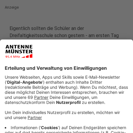
Anzeige
Eigentlich sollten die Schüler an der
Dreifaltigkeitsschule schon gestern - am ersten Tag
nach den Herbstferien - wieder in ihre Schule
zurückkehren. Letztlich war jedoch nicht alles
pünktlich fertig geworden. Die Jungen und Mädchen
haben deshalb gestern einen Draußentag im
Wienburpark verbracht.
Anzeige
Heute können die fast 300 Kinder aber ihre neuen
Räume in der Schule beziehen. Für insgesamt 5,3
Millionen Euro hatte die Stadt die Gebäude saniert und
an- und ausgebaut. Die Schüler waren deshalb zuletzt
für anderthalb Jahre in das benachbarte