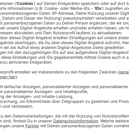
Anzeige
Im März 2023 erfolgte der erste Spatenstich für die
Gremmendorf, am 15. August wurde der Grundstein ge
wurde Richtfest gefeiert. Oberbürgermeister Markus
Nagel einschlagen. Auf dem Gelände der ehemalige
vierzügige Grundschule, in einem Jahr sollen die ers
Millionen Euro kostet der Neubau, der als besonders n
Anzeige
©
Stadt Münster / Münsterview
Feierten das Richtfest (v.l.): Bezirksbürgermeister P
Lewe, Melle Ludwig (Beauftragte für die Gründung der
Michael de Grancy (Projektleiter im Amt für Immobili
Scholz.
Anzeige