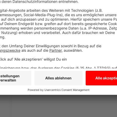
Moderne Schule aus alten Klinkern unter al
Anzeige
Die gesamte Klinkerfassade besteht zum einen aus 
zum anderen aus bereits genutzten Klinkern aus der
kommt eine Photovoltaikanlage, auch das Dach der Z
zuständige Landesbetrieb NRW.Urban und die Archit
dass die alten Bäume rund um den Neubau soweit es
pädagogisch bietet die neue Schule Raum für modern
in vier Cluster strukturiert. Jedes Cluster umfasst v
Betreuungsräume, einen Differenzierungsraum sowie 
Anzeige