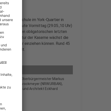
 neue Grundschule im York-Quartier in
legt und heute Vormittag (29.05.,10 Uhr)
 Lewe hat den obligatorischen letzten
n Kommandantur der Kaserne wächst die
ten Schulkinder einziehen können. Rund 45
achhaltig gilt.
eter Bensmann, Oberbürgermeister Markus
 Schule), Henk Brockmeyer (NRW.URBAN),
enmanagement) und Architekt Eckhard