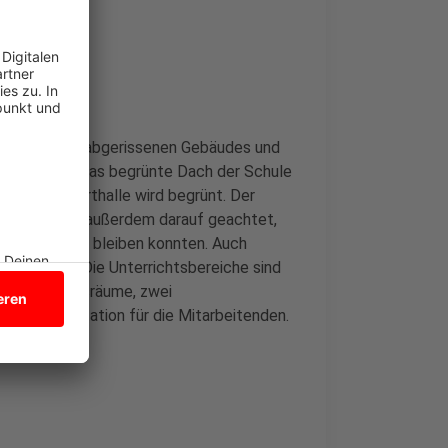
ten Bäumen
Klinkern des abgerissenen Gebäudes und
 Region. Auf das begrünte Dach der Schule
weifachsporthalle wird begrünt. Der
ekten haben außerdem darauf geachtet,
 geht stehen bleiben konnten. Auch
es Lernen: Die Unterrichtsbereiche sind
ier Unterrichtsräume, zwei
eine Teamstation für die Mitarbeitenden.