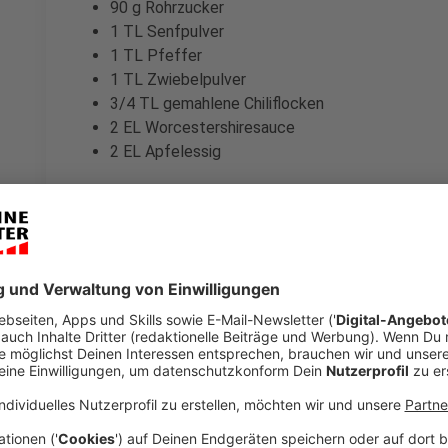
90 g Rohrzucker
1 TL Senfpulver
1 TL Pfeffer
1 TL Zwiebelpulver
3/4 TL gemahlene Chiliflocken
2 EL Worcestershiresauce
2 EL Apfelessig
Zubereitung
Cola, Zucker, Rohrzucker, Senfpulver, Pfeffer, Z
geben.
Die Mischung kurz aufkochen und anschließend b
Rühren köcheln lassen, bis die Kohlensäure weitg
auf etwa die Hälfte reduziert wurde.
Darauf achten, dass die Mischung nicht anbren
entwichen ist.
Ketchup, Worcestershiresauce und Apfelessig h
Alles nochmals kurz aufkochen lassen.
Die Soße direkt servieren oder in ein sauberes, 