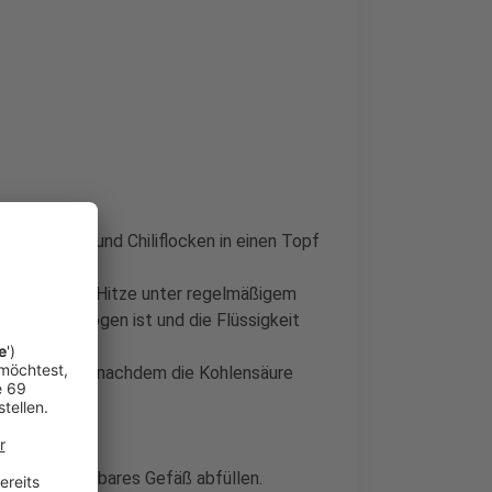
wiebelpulver und Chiliflocken in einen Topf
ei mittlerer Hitze unter regelmäßigem
ehend verflogen ist und die Flüssigkeit
nt, besonders nachdem die Kohlensäure
inzufügen.
gut verschließbares Gefäß abfüllen.