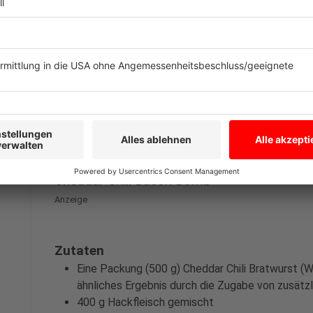
Anzeige
Cheddar Chili Bacon Bomb
Anzeige
Zutaten
Eine Packung (500 g) Cheddar Chili Bratwurst (We
ähnliches Ergebnis durch die Zugabe von zusätzli
400 g Hackfleisch gemischt