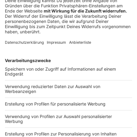
„Ich gehe davon aus, wenn jetzt keine großen
Katastrophen passieren, […] dass wir das Ziel da
erreichen werden.“
Der Minister setzt darauf, dass zusätzliche Mittel und
beschleunigte Planungsverfahren den Ausbau in den
kommenden Jahren weiter voranbringen.
Anzeige
©
José Narciandi
Bis Ende 2027 will die NRW-Landesregierung 1.000
neue Radwege-Kilometer schaffen
Anzeige