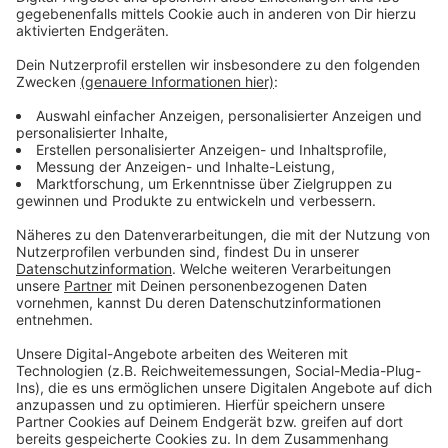
Anzeige
Rekordsumme für Radwege und
Infrastruktur
Anzeige
Das Land Nordrhein-Westfalen investiert 2026
gemeinsam mit dem Bund mehr als 172 Millionen Euro
in den Ausbau des Radverkehrs – so viel wie noch nie.
Ein Großteil der Mittel fließt in kommunale Projekte,
etwa neue Radwege, Abstellanlagen und mehr
Sicherheit an Verkehrsknotenpunkten. Allein für
Städte und Gemeinden stehen rund 98 Millionen Euro
bereit.
Mit dem Geld werden konkrete Projekte umgesetzt,
etwa neue Velorouten im Ruhrgebiet. Ziel ist es, den