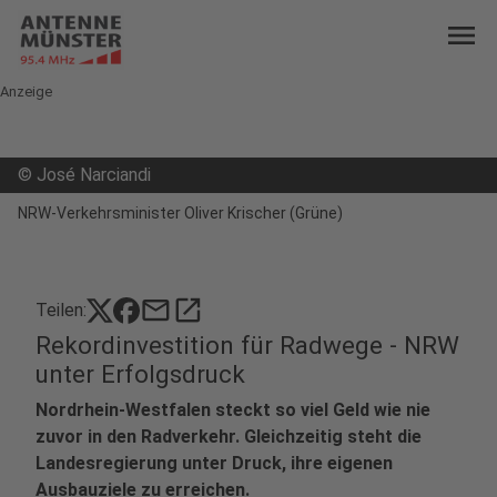
menu
Anzeige
©
José Narciandi
NRW-Verkehrsminister Oliver Krischer (Grüne)
mail
open_in_new
Teilen:
Rekordinvestition für Radwege - NRW
unter Erfolgsdruck
Nordrhein-Westfalen steckt so viel Geld wie nie
zuvor in den Radverkehr. Gleichzeitig steht die
Landesregierung unter Druck, ihre eigenen
Ausbauziele zu erreichen.