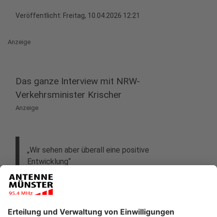
Veröffentlicht:
Freitag, 10.04.2026 12:21
Anzeige
Das ganze Interview mit NRW-
Verkehrsminister Krischer
Anzeige
„Wir sehen aber überall eine positive
Entwicklung“
sagt Minister Oliver Krischer. Dennoch bleibt der
Ausbau eine große Herausforderung. Das sagt NRW-
Verkehrsminister Krischer im Interview mit dem Leiter