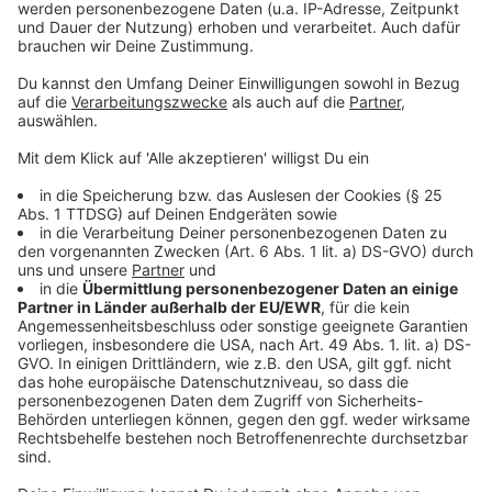
Alltag für Radfahrende deutlich zu verbessern und das
Fahrrad als echte Alternative zum Auto zu etablieren –
sowohl in Städten als auch auf dem Land.
Anzeige
Ausbauziele unter Druck
Anzeige
Die Landesregierung hat sich vorgenommen, bis 2027
insgesamt 1.000 Kilometer neue Radwege zu bauen.
Ende 2025 waren davon 661 Kilometer fertiggestellt.
Damit bleibt noch ein gutes Drittel der Strecke offen
– bei gleichzeitig begrenzter Zeit.
Krischer zeigt sich dennoch zuversichtlich: