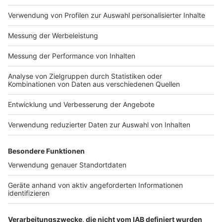
Warum das Fahrrad immer wichtiger wird
Anzeige
Nach Einschätzung des Ministers gewinnt das Fahrrad
aus mehreren Gründen an Bedeutung. Neben
gestiegenen Spritpreisen und wachsendem
Umweltbewusstsein spielt vor allem die technische
Entwicklung eine große Rolle.
„Wir haben ja eine technische Revolution im
Radverkehr erlebt mit den Pedelecs“
sagt Krischer. Diese hätten neue Nutzergruppen
erschlossen und machten auch längere Strecken
alltagstauglich. Immer mehr Menschen nutzten das
Rad daher nicht nur in der Freizeit, sondern auch für
den Weg zur Arbeit oder für Besorgungen.