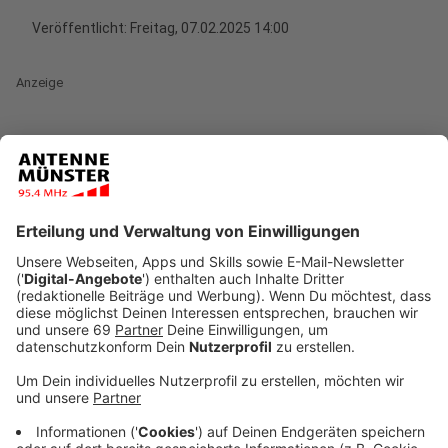
Veröffentlicht:
Freitag, 07.02.2025 14:00
Anzeige
Die Einnahmen daraus stiegen im Vergleich zum Vorjahr
um knapp 1,8 Millionen auf 11,6 Millionen Euro. Diese
Zahlen veröffentlicht die Bußgeldstelle der Stadt in
ihrer Jahresstatistik.
Anzeige
Im Vergleich zu 2023 stieg die Gesamtzahl der
Verfahren um 20.000. Dies ist zum Teil das Ergebnis
verstärkter Kontrollen insbesondere in Risikobereichen
im Umkreis von Kitas, Schulen und sozialen
Einrichtungen, um dort die Sicherheit schwächerer