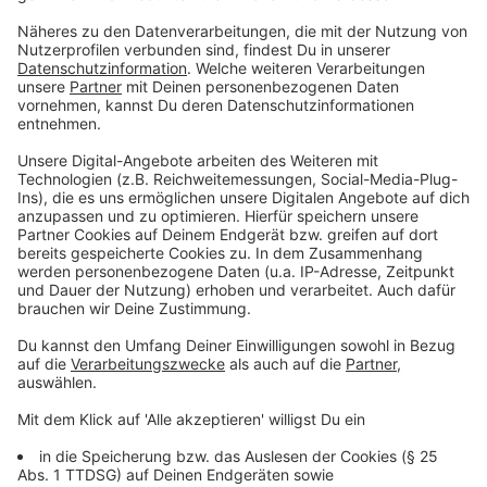
21 % auf fast 103.000 Verfahren. 1.352 Fahrzeuge
wurden - zusätzlich zur Verwarnung - wegen
schwerwiegender Verstöße abgeschleppt. Besonders
in schützenswerten Bereichen, auf Geh- und
Radwegen, auf Schulwegen und in Bewohnerparkzonen
wurden Parkverstöße geahndet. Deutlich
zugenommen hat die Zahl der Verstöße, die dem
Ordnungsamt von unbeteiligten Dritten gemeldet
wurden: Sie stieg von 7.000 auf knapp 9.300.
Falschparker mussten in Münster im Durchschnitt mit
einem Verwarnungsgeld von 26 Euro (im Vorjahr 28
Euro) rechnen.
Anzeige
Mehr Bußgeldverfahren nach Polizeianzeigen
Anzeige