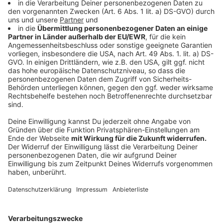
Anzeigen aus dem fließenden Straßenverkehr führten
zu insgesamt 117.000 Verfahren. Das Ordnungsamt ist
dabei zuständig für Blitzer und Starenkästen, die
Verstöße gegen Geschwindigkeitsbegrenzungen
(78.000 Verstöße) und rote Ampeln (knapp 2.400
Verstöße) aufzeichnen. Um gezielter an großen
Straßen überwachen zu können, wurde 2024 eine
dritte semistationäre
Geschwindigkeitsüberwachungsanlage angeschafft.
Anzeige
Die Polizei darf darüber hinaus Pkw im Verkehr
anhalten, um Übertretungen von Vorfahrts- und
Abstandsregeln, Alkohol- und Handynutzungsverboten
aufzunehmen - im Jahr 2024 kam es zu 34.500 solcher
von der Polizei aufgenommenen Bußgeldverfahren.