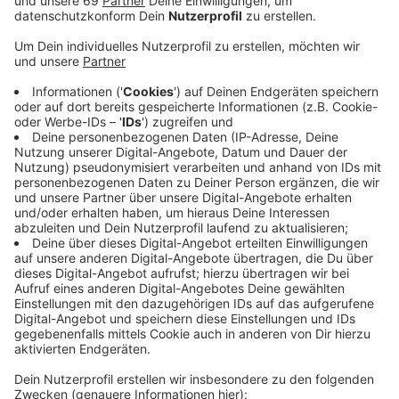
Bereitschaftspolizist:innen haben heute Nachmittag
eine Razzia am Bremer Platz am Bahnhof
durchgeführt. Von den 35 kontrollierten Personen
waren vier Frauen und 31 Männer. Ein Mann wurde zur
Vollstreckung eines Haftbefehls- und eine Frau zur
Vollstreckung eines Vorführbefehls festgenommen.
Ein 57-jähriger Mann hatte zudem einen Rucksack
dabei, in dem 35 kleine Behältnisse mit
unterschiedlichen Betäubungsmitteln sowie mehrere
Personalausweise gefunden wurden. Auf Grund des
Verdachts des Handels mit diesen Betäubungsmitteln
und eines möglichen Diebstahlsdelikts haben die
Polizisten die Person vorläufig festgenommen. Zwei
weitere Tatverdächtige waren ebenfalls im Besitz von
Drogen. Die drei Beschuldigten erwarten nun
Strafverfahren.