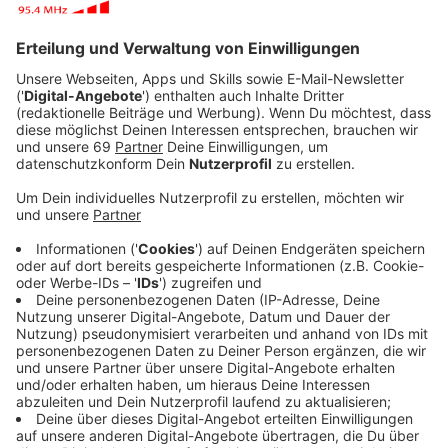
Anzeige
Mehr als zehn Kilometer Luftlinie liegen zwischen
Münsters Osten und der Brandstelle in Telgte im
Nachbarkreis Warendorf. Und trotzdem liegt ein doch
recht beißender Qualm-Geruch heute Morgen in der
Luft - unter anderem in Mauritz, am Hafen, am
Hauptbahnhof oder am Aasee ist das sehr auffällig.
Der Qualm-Geruch, der sich heute Morgen noch in
einigen Teilen Münsters hält, ist nicht
gesundheitsschädlich. Das hat ein Expertenteam der
Feuerwehr jetzt gemessen. In Telgte stand heute
Morgen die Lagerhalle einer Müllfirma in Brand. Hier ist
unter anderem jede Menge Plastikmüll verbrannt,
dadurch ist der starke Rauch entstanden.
Die Hälfte der rund 120 Feuerwehr-Einsatzkräfte, die
hier zwischenzeitlich mitgelöscht haben, sind