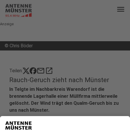
menu
Anzeige
©
Chris Böder
mail
open_in_new
Teilen:
Rauch-Geruch zieht nach Münster
In Telgte im Nachbarkreis Warendorf ist die
brennende Lagerhalle einer Müllfirma mittlerweile
gelöscht. Der Wind trägt den Qualm-Geruch bis zu
uns nach Münster.
Veröffentlicht:
Freitag, 12.08.2022 08:05