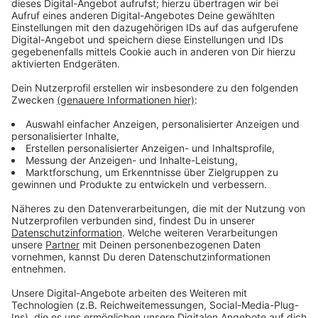
mittlerweile wieder abgerückt. Der letzte Feuerwehr-
Trupp verlässt aber auch wohl erst heute Nachmittag
den Brand-Einsatzort. Die Feuerwehr löscht jetzt noch
letzte Glutnester ab. Aber immerhin ist jetzt
mittlerweile alles unter Kontrolle. Was das Feuer
gegen Mitternacht ausgelöst haben könnte, steht
noch nicht fest. Das ermitteln dann Brand-Experten
der Polizei anschließend. Die Feuerwehr bittet die
Menschen in und rund um Telgte weiterhin: Haltet
heute Morgen, sofern möglich, Fenster und Türen
geschlossen. Menschen seien nicht in Gefahr, sagte
uns die Feuerwehr.
Anzeige