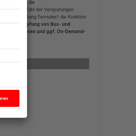
en, dass sich die
öht und die Zahl der Verspätungen
 Stadtverwaltung formuliert die Koalition
 zur Verknüpfung von Bus- und
aring-Angeboten und ggf. On-Demand-
innen