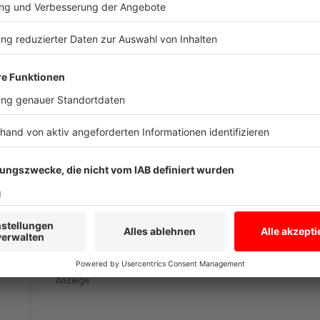
busfreundliche Ampelschaltungen
sollen dazu führ
Durchschnittsgeschwindigkeit des ÖPNV spürbar erh
verringert wird. Einen entsprechenden Auftrag an die
in einem weiteren Antrag. Es sollen auch
Vorschläge
Bahnverkehr, Radverkehr, den verschiedenen Sh
Systemen
erarbeitet werden.
Anzeige
©
Stadtwerke Münster
Die münster:app soll bei der Verkehrswende helfen
Anzeige
Taktverdichtung und Angebote für Pendler:
Anzeige