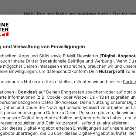
Mehr Bus und Bahn und weniger Auto
- Das ist das
aus Grünen, SPD und Volt. Heute Abend (09.02.) stell
Reihe von Anträgen zur Verkehrswende in Münster vor
Weichenstellung für ein Jahrzehnt des ÖPNV
in M
Koalition überschrieben.
Anzeige
Busfahren soll günstiger, Parken teurer wer
Anzeige
Die Buspreise sollen demnach in diesem Sommer – n
Prozent steigen, sondern stabil bleiben. Damit die 
trotzdem bekommen, ist geplant, die Parkgebühren f
bis 80 Cent pro Stunde auf den rund 2.000 Parkplätz