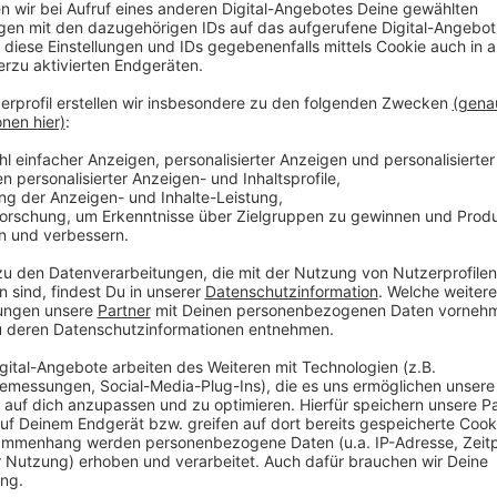
den acht Innenstadt-Parkhäusern soll zunächst nicht 
kurzem angehoben wurden. Das zusätzlich eingenomm
einzurichtenden
ÖPNV-Fonds
fließen. Aus diesem F
langfristig Ausgleiche für geringere Tarifeinnahmen e
Anzeige
©
Stadtwerke Münster
Anzeige
365-Euro-Jahresticket für Bus und Bahn
Anzeige
Einer der Ratsanträge zur Verkehrswende sieht vor,
Ticket für die Nutzung von Bus und Bahn
in Münst
2023 könnte es eingeführt werden. Finanziert durch h
wollen so zum einen mehr Menschen für den Öffent