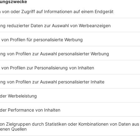
Anzeige
Christoph Hausdorf
Christoph Kattentidt (Grüne): Pläne zur Ver
Anzeige
Öffentlicher Nahverkehr soll insgesamt attr
Anzeige
Um zu einer echten Alternative zu werden, müsse de
attraktiver werden, betonen Grüne, SPD und Volt.
Du