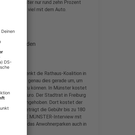
erden in Münster nur rund zehn Prozent
inhalbmal so viel mit dem Auto.
 teurer werden
ausweisen
denkt die Rathaus-Koalition in
hland setzen genau dies gerade um, um
nvestieren zu können. In Münster kostet
es Jahr 19 Euro. Der Stadtrat in Freiburg
ch deutlich angehoben. Dort kostet der
n Tübingen beträgt die Gebühr bis zu 180
hat im ANTENNE MÜNSTER-Interview mit
e Tarife für das Anwohnerparken auch in