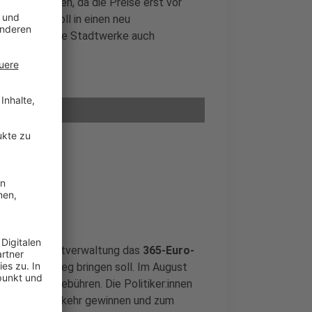
teurer werden, da die Preise erst vor
ene Geld soll in einen neu
onds sollen die Stadtwerke auch
rhalten.
 dass die Stadtverwaltung das
365-Euro-
er auf den Weg bringen soll. Im August
öhere Parkgebühren. Die Politiker:innen
lichen Nahverkehr gewinnen und zum