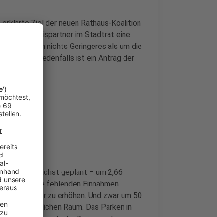
 erklärte Ziel der neuen Rathaus-Koalition
en die Bündnispartner im Stadtrat eine
. Es geht um nichts Geringeres als um die
ünster – so jedenfalls ist ein Antrag der
den
icht wie zunächst geplant – um 2,66
Stadtwerke die fehlenden Einnahmen
ür Autofahrer zu erhöhen. Und zwar um 50
en im öffentlichen Raum. Das Parken in