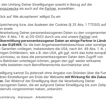
anderen den Autoverkehr reduzieren. Denn aktuell w
der Wege mit Bus oder Bahn zurückgelegt, aber dreie
Anzeige
Auch Anwohnerparkplätze könnten deutlich
Anzeige
Auch über eine
Preiserhöhung von Anwohnerpark
diesem Zusammenhang nach. Viele Städte in Deutsc
mit dem Geld in den ÖPNV oder in bessere Radwege i
ein solcher Anwohnerparkausweis derzeit für ein ganz
hat die Kosten für einen Anwohnerparkausweis kürzli
Ausweis ab April im Schnitt 360 Euro Jahresgebühr. I
Euro. Grünen-Fraktionschef Christoph Kattentidt 
Morgenmoderator Christoph Hausdorf angekündigt, di
Münster überprüfen zu wollen: