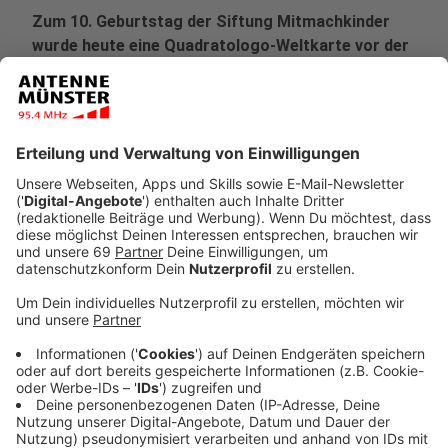
Zum 10. Geburtstag der Siftung Mitmachkinder
wurde heute eine Quadratologo-Weltkarte vor der
Dreifaltigkeitsschule aufgebaut.
Veröffentlicht:
Donnerstag, 10.10.2019 13:40
Anzeige
Die Weltkarte besteht aus 2.500 Quadratologos und
ist damit das größte Bild aus Quadratologos. Es wurde
von 23 verschiedenen Institutionen in und aus Münster
gemacht. Die Stiftung Mitmachkinder fördert Kinder
aus einkommensschwachen Familien in Münster. Damit
die Kinder auch an außerschulischen Aktivitäten
teilhaben können, bezahlt die Stiftung Sport-, Musik-
oder Kreativkurse. Mit sieben Förderungen hat die
Stiftung Mitmachkinder 2009 angefangen. An der