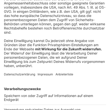
Kinderheim St. Mauritz, KiTa St. Josef Albachten, KiTa
St. Michael 1 Gievenbeck, Lebenshilfe, Martin-Luther-
Schule, Mehrgenerationenhaus und Mütterzentrum
MuM, Melanchthon-Schule Coerde, Mitmachpaten und
Mitmachkinder, OGS Matthias-Claudius-Schule, OGS
Grundschule Kreuzviertel, Pfarrgemeinde Liebfrauen
Überwasser, Primusschule, Regenbogenschule,
Reisebüro PalmTours, Schule für Modemacher,
Stadtwerke City Shop, UKM Sommerfest und
Westfalen AG
Anzeige
©
Manuel Franke
Anzeige