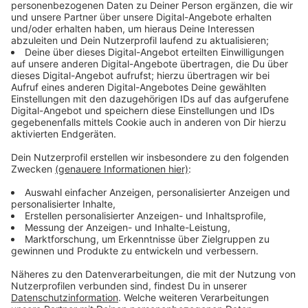
Dreifaltigkeitsgrundschule gibt es auch einige
Förderkinder der Stiftung. „Deshalb freuen wir uns
ganz besonders, dass unsere Grundschulkinder auch an
der Weltkarte mitgemalt haben“, erläutert Schulleiter
Jörg Niehues.
Anzeige
©
Charlotte Scheurle
Anzeige
Beim Gestalten von Quadratologos kann auch jeder
mitmachen - egal ob alt oder jung, künstlerisch begabt
oder unbegabt, mit oder ohne Handicap. „Weil mir
Dabeisein und Teilhabe enorm wichtig ist, wollte ich
diese Aktion gerne für die Stiftung Mitmachkinder