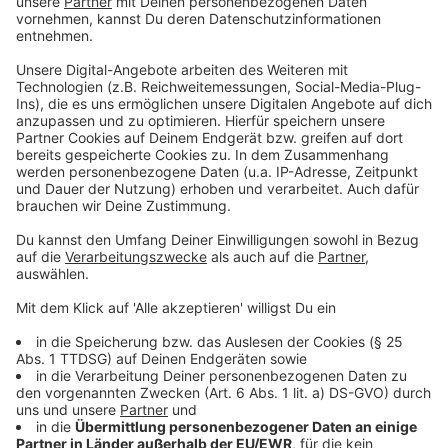
machen“, erzählt Quadratologo-Erfinder Manuel Franke.
„Und da in Münster so viele Kinder aus
unterschiedlichen Nationen zusammen leben, lernen
und spielen, passt auch das Motiv der Weltkarte
richtig gut.“ Das ist also sein Geschenk zum
Geburtstag der Mitmachkinder.
Anzeige
©
Charlotte Scheurle
Anzeige
Diese Institutionen haben mitgemacht: Die
Kinderstadt Atlantis im Wienburgpark, Altenheim St.
Elisabeth, Dreifaltigkeitsschule, Emshof,
Handwerkskammer, Irisschule, JVA Gartenstraße,