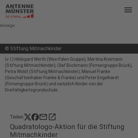
menu
Anzeige
©
Stiftung Mitmachkinder
(v. l.) Hildegard Werth (Westfalen Gruppe), Martina Kreimann
(Stiftung Mitmachkinder), Olaf Böckmann (Firmengruppe Brück),
Petra Woldt (Stiftung Mitmachkinder), Manuel Franke
(Geschäftsinhaber Franke & Franke) und Peter Engelhardt
(Firmengruppe Brück) und natürlich Kinder von der
Dreifaltigkeitsgrundschule.
mail
open_in_new
Teilen:
Quadratologo-Aktion für die Stiftung
Mitmachkinder