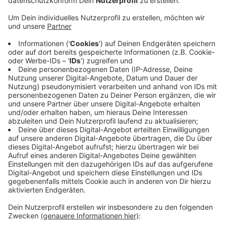
Anzeige
Nachhaltige Zahnpasta aus Münster - mit ihrem
Unternehmen "teethlovers" haben Marie Greive,
Ökotrophologie-Absolventin der FH Münster, und
Alexandra Petrikat ein Pulver zum Zähneputzen
entwickelt. Mittlerweile suchen immer häufiger
Unternehmen nachhaltige Alternativen zu alltäglichen
Produkten. Das Zahnpulver aus Münster ist ebenfalls
aus natürlichen Inhaltsstoffen, plastikfrei und
wiederauffüllbar. Mehr Infos zur nachhaltigen
Zahnpasta und zur Benutzung gibt es
hier
.
Anzeige