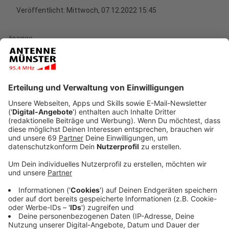
Veröffentlicht:
Mittwoch, 07.12.2022 15:45
Anzeige
Das Gericht ist davon überzeugt, dass ein solches
Gutachten vor Prozessbeginn gemacht werden muss.
Daher sei der Termin am Montag nicht zu halten. Das
Verfahren wurde deshalb vom Gericht ausgesetzt und
wird zu einem späteren Zeitpunkt neu terminiert.
Anzeige
Anklage enthält zahlreiche Vorwürfe
Anzeige