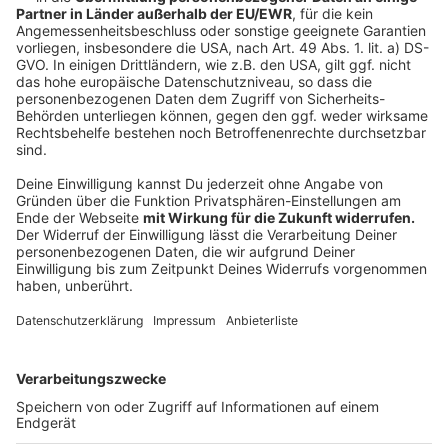
hatte die Polizei den Müllsammler in Gewahrsam
genommen
, nachdem er seine Nachbarin bedroht
haben soll. Dann hat das Gesundheitsamt ein Attest
ausgestellt, woraufhin der Mann in die Psychiatrie
gebracht wurde. Tags drauf hat dann das Amtsgericht
entschieden, dass es für eine Zwangseinweisung nicht
reicht. Der Mann wurde aus der LWL-Klinik entlassen,
aber gleich wieder mit einem Haftbefehl des
Amtsgerichts von der Polizei festgenommen. Der
Haftbefehl gegen den Mann wurde am
Dienstagnachmittag verkündet. Er wurde zur
Untersuchungshaft in eine Justizvollzugsanstalt
gebracht. Jetzt warten alle darauf, ob und wenn ja
wann der Prozess vor dem Amtsgericht beginnen kann.
Die Tatvorwürfe vom vergangenen Sommer (erneute
Kranbesetzung) und Herbst (tätliche und verbale
Bedrohung der Nachbar:innen) sind in der Anklage noch
nicht enthalten.