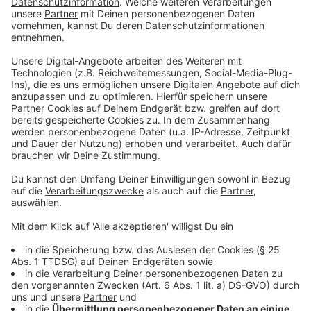
verurteilt. Die Strafe setzt sich aus vielen einzelnen
Delikten zusammen, sagte uns damals ein
Gerichtssprecher. Unter anderem wurde der Mann
wegen Beleidigungen, Bedrohungen und Verstößen
gegen das Gewaltschutzgesetz verurteilt. Nach einer
Berufung erhöhte das Landgericht Münster das
Strafmaß auf zwei Jahre, setzte sie aber auf
Bewährung aus. Obwohl diese Strafe inzwischen
rechtskräftig ist, hat der Beschuldigte offenbar nicht
aufgehört, seine Nachbarn zu terrorisieren.
Anzeige
Situation eskalierte Ende November
Anzeige
Gut 24 Stunden ging es hin und her.
Am 28. November