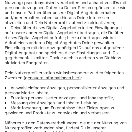
Der 59 Jahre alte Müllsammler ist unter anderem
wegen der Besetzung eines Baukrans und
fortwährender Bedrohung seiner Mitmenschen
angeklagt. Der Prozess wurde schon mehrfach
verschoben.
Anzeige
©
ANTENNE MÜNSTER
Immer wieder müllte der 59-Jährige sein Grundstück
voll
Anzeige
Schon im vergangenen Jahr (März 2021) wurde der
Mann vom Amtsgericht Münster zu einer
Freiheitsstrafe von einem Jahr und sechs Monaten