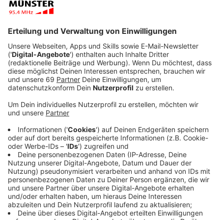
Viele neue Schulen im Wettbewerb
Anzeige
Thomas Tenkamp
ist Geschäftsführer der
Kulturstiftung. Die Bedeutung von Schülerzeitungen
nimmt zu, sagt er:
In diesem Jahr haben viele Schulen zum ersten
Mal an unserem langjährigen Wettbewerb
teilgenommen, worüber wir uns sehr freuen. Dass
weiterhin viele neue Redaktionen und Formate
entstehen, zeigt, dass Schülerzeitungen nach
wie vor wichtig und beliebt sind. Das
Engagement, die Kreativität und die Zeit, die die
Schülerinnen und Schüler in ihre Zeitungen