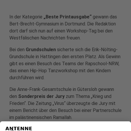
In der Kategorie
„Beste Printausgabe“
gewann das
Bert-Brecht-Gymnasium in Dortmund. Die Redaktion
dort darf sich nun auf einen Workshop-Tag bei den
Westfälischen Nachrichten freuen.
Bei den
Grundschulen
sicherte sich die Erik-Nölting-
Grundschule in Hattingen den ersten Platz. Als Gewinn
gibt es einen Besuch des Teams der Rapschool-NRW,
das einen Hip-Hop Tanzworkshop mit den Kindern
durchführen wird.
Die Anne-Frank-Gesamtschule in Gütersloh gewann
den
Sonderpreis der Jury
zum Thema „Krieg und
Frieden“. Die Zeitung „Virus“ überzeugte die Jury mit
einem Bericht über den Besuch bei einer Partnerschule
im palästinensischen Ramallah.
Anzeige