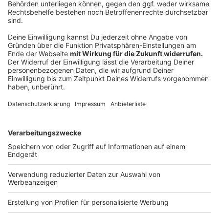
Platz: „dreimalvier“ – Erik-Nölting-Grundschule,
Hattingen
Platz: „Eichendorff-Echo“ – Eichendorff-Echo,
Kamen
Platz: „Kunterbunte Seepost“ – Freie Schule am
See, Langscheid
Weiterführende Schulen – Beste Schülerzeitung
im Printformat
Platz: „Bertis Break“ – Bert-Brecht-Gymnasium,
Dortmund
Platz: „Alleeblatt“ – Gymnasium an der Schweizer
Allee, Dortmund
Platz: „Kleine Freiheit“ – Gymnasium am Löhrtor
der Stadt Siegen
Weiterführende Schulen – Beste digitale
Schülerzeitung