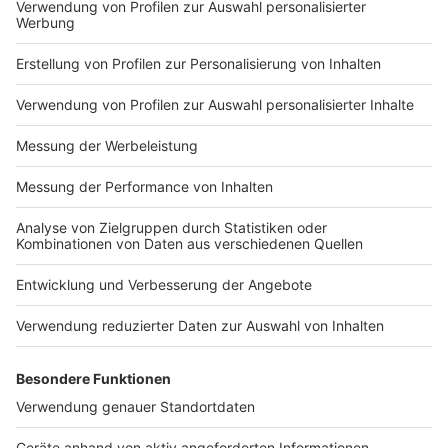
Platz: „Heinrich“ – Heinrich-Heine-Gymnasium,
Bottrop
Platz: „@Marie“ – Gymnasium Mariengarden,
Borken
Platz: „Kant read this“ – Immanuel-Kant-
Gymnasium, Bad Oeynhausen
Sonderpreis zum Thema „Krieg und Frieden“
„Virus“ – Anne-Frank-Gesamtschule, Gütersloh
Anzeige
Die Kulturstiftung der Provinzial und die Jury
Anzeige
Die
Provinzial Kulturstiftung
wurde 1997 gegründet