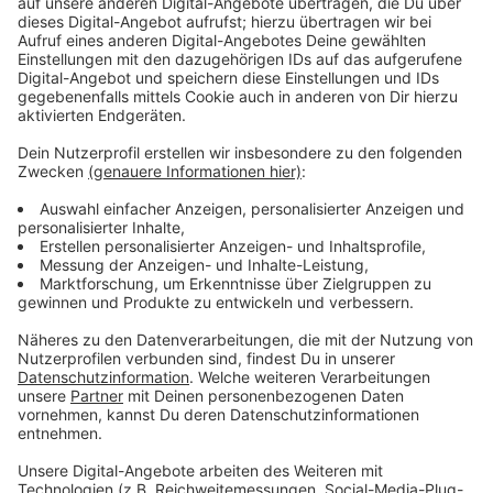
stecken, möchten wir fördern und belohnen.
Das sahen auch die
Mitglieder der Jury
so: Klaudia
Sluka, Chefredakteurin vom Westfalen-Spiegel, Anne
Eckrodt, Chefredakteurin der Westfälische
Nachrichten, Christian Schäfer,
Konzernpressesprecher der Provinzial, Stefan
Nottmeier, Chefredakteur von Antenne Münster und
Fabian Hintzler, Stabsabteilungsleiter Externe
Konzernkommunikation bei der Provinzial (s. Foto oben
v.l.).
Anzeige
Teilnahme am Landeswettbewerb
Anzeige