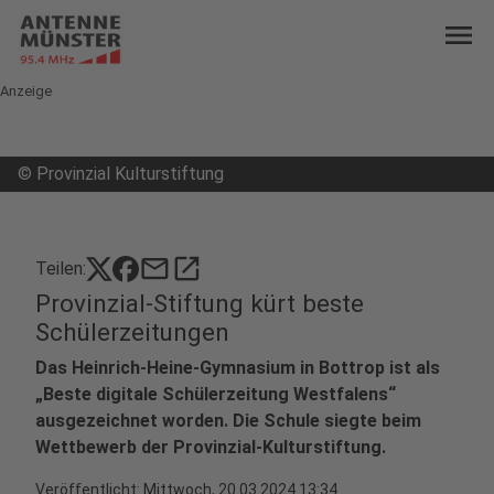
menu
Anzeige
©
Provinzial Kulturstiftung
mail
open_in_new
Teilen:
Provinzial-Stiftung kürt beste
Schülerzeitungen
Das Heinrich-Heine-Gymnasium in Bottrop ist als
„Beste digitale Schülerzeitung Westfalens“
ausgezeichnet worden. Die Schule siegte beim
Wettbewerb der Provinzial-Kulturstiftung.
Veröffentlicht:
Mittwoch, 20.03.2024 13:34