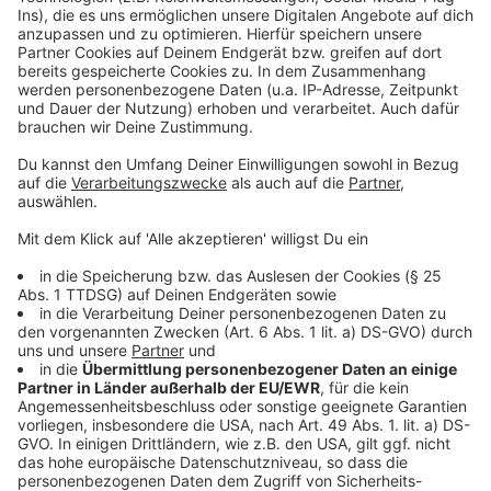
Die besten Schülerzeitungen aus Westfalen wurden
zum 26. Mal gekürt. Medienexpertinnen und -experten
bewerteten während der Jurysitzung in Münster die
eingereichten Ausgaben und kürten anschließend die
Sieger. In der Jury vertreten ist auch ANTENNE
MÜNSTER-Chefredakteur Stefan Nottmeier. Die
erstplatzierten Grund- und weiterführenden Schulen
nehmen nun automatisch für das Land NRW am
Schülerzeitungswettbewerb der Länder teil.
Anzeige
Die Übersicht der Gewinner
Anzeige
Grundschulen