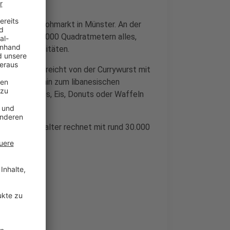
en Freiluft-Flohmarkt in Münster. An der
von knapp 28.000 Quadratmetern alles,
in zu Antiquitäten.
sche Angebot reicht von der Currywurst mit
ätzle bis hin zum libanesischen
e mit Crêpes, Eis, Donuts oder Waffeln
als Veranstalter rechnet mit rund 30.000