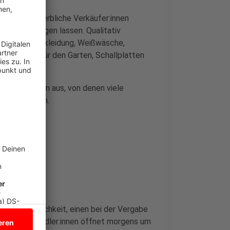
 bieten gewerbliche Verkäufer:innen
höher schlagen lassen. Qualitativ
r, Vintage-Bekleidung, Weißwäsche,
koratives für den Garten, Schallplatten
rkäufer:innen aus, von denen viele
 akzeptieren.
e die Möglichkeit, einen bei der Vergabe
ür Hobbyhändler:innen öffnet morgens um