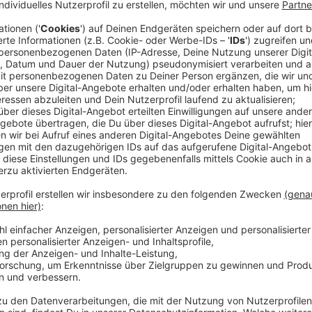
Es ist der erste von vier Terminen im Jahr 2023 für d
grünen Promenade entlang gibt es auf einer Fläche 
was das Herz begehrt: Von Möbeln über Kleidung bis h
Auch für das leibliche Wohl ist gesorgt: Das kulinari
Pommes über Erbsensuppe, Döner und schwäbische Sp
Manakish. Für den passenden Nachtisch stehen Ständ
zur Wahl.
Das Messe und Congress Centrum Halle Münsterland 
Besucher:innen.
Anzeige
Privat und Professionell
Anzeige