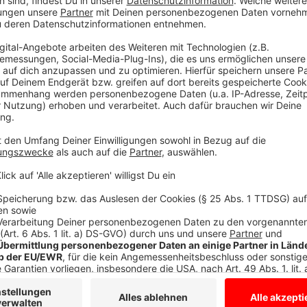
Direkt vor Münsters schönster Kulisse, dem Schloss,
Kunst und Antiquitäten an, die manches Sammlerherz 
hochwertige Gemälde, Kronleuchter, Porzellan, Silbe
Schmuck und Möbel sind hier ebenso zu finden wie De
und Bücher.
Den Großteil des Flohmarktes machen die privaten Ve
inzwischen beim Bezahlen neben Bargeld auch Paypal
Anzeige
Stand-Plätze
Anzeige
Am Flohmarkttag selbst gibt es für Kurzentschlossen
nicht in Anspruch genommenen Platz abzustauben. F