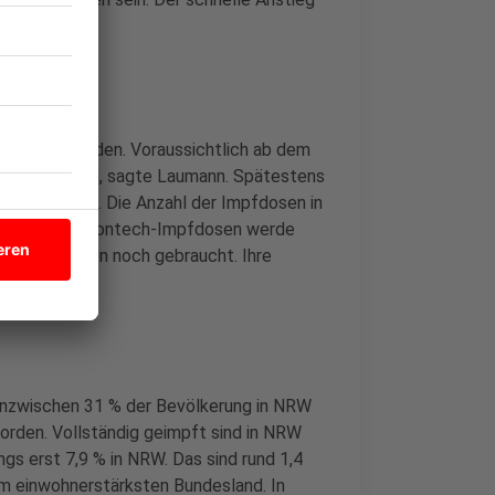
etzen lassen.
xen in NRW enden. Voraussichtlich ab dem
ne einbezogen, sagte Laumann. Spätestens
en Arztpraxen. Die Anzahl der Impfdosen in
die Zahl der Biontech-Impfdosen werde
entren würden noch gebraucht. Ihre
rt.
 inzwischen 31 % der Bevölkerung in NRW
rden. Vollständig geimpft sind in NRW
ngs erst 7,9 % in NRW. Das sind rund 1,4
im einwohnerstärksten Bundesland. In