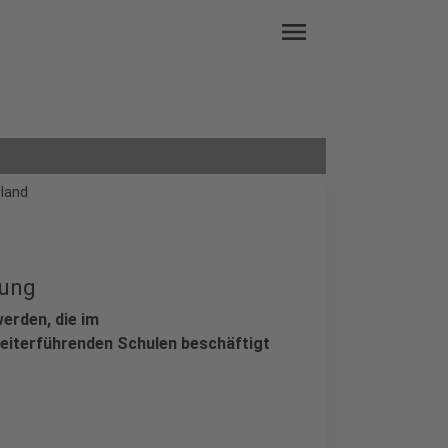
menu
rland
hung
werden, die im
 weiterführenden Schulen beschäftigt