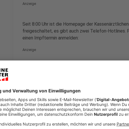
Anzeige
Seit 8:00 Uhr ist die Homepage der Kassenärztlichen
freigeschaltet, es gibt auch zwei Telefon-Hotlines.
einen Impftermin anmelden:
Anzeige
Beschäftigte im
Lebensmitteleinzelhandel
und
grundsätzlich alle im Verkauf Beschäftigten inkl
Auszubildenden oder Minijobber. Angestellte oh
sind allerdings ausgenommen.
Lehrer:innen sowie weitere Beschäftigte an
Beschäftigte im Justizvollzug mit Gefange
Gerichtsvollzieher:innen
Beschäftigte in den
Servicebereichen der Ger
sowie
Staatsanwält:innen