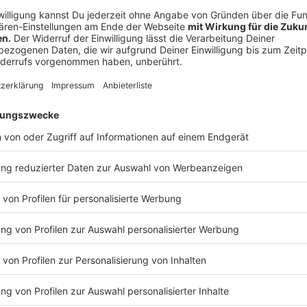
In den Impfzentren werde es allerdings zunächst
ke
außerhalb dieser speziellen Berufsgruppen geben, ob
Priorisierungsgruppe 3 angehörten, erklärte Dr. Pe
MÜNSTER-Interview. Sie könnten sich aber in den Ar
Damit hätten sie einen guten Zugang zu einem wirks
Impfstoff.
Anzeige
Die Infos hat Dr. Peter Münster, ärztlicher Leiter d
mit ANTENNE MÜNSTER-Moderator Christoph Hausdo
zusammengefasst:
Anzeige