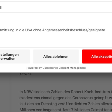
der Erstimpfungen im April werde sich so nicht forts
Anzeige
Anfang Juni soll die Impfreihenfolge in den Arztpra
7. Juni würden die Betriebsärzte in die Impfkampag
ab diesem Zeitpunkt falle dann die Priorisierung in d
den Arztpraxen werde sich deutlich erhöhen. Allein 
sich gegenüber Mai verdoppeln. Aber auch die Impfz
Finanzierung sei bis einschließlich September gesiche
Anzeige
In NRW sind nach Zahlen des Robert Koch-Instituts
mindestens einmal gegen das Coronavirus geimpft wo
laut den am Dienstag veröffentlichten Zahlen allerdi
Millionen von insgesamt fast 7 Millionen Geimpften 