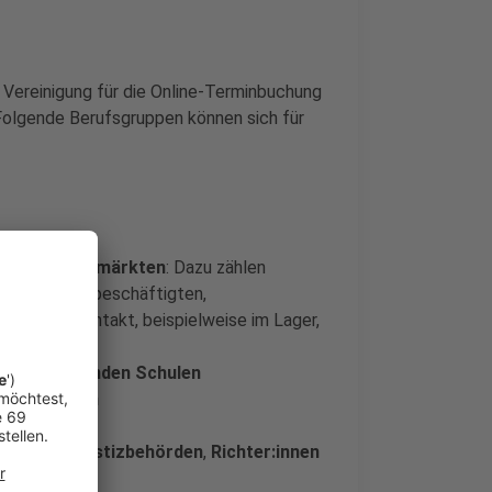
 Vereinigung für die Online-Terminbuchung
 Folgende Berufsgruppen können sich für
 in
Drogeriemärkten
: Dazu zählen
. der Teilzeitbeschäftigten,
ne Kundenkontakt, beispielweise im Lager,
 weiterführenden Schulen
nenkontakten
ichte
und
Justizbehörden
,
Richter:innen