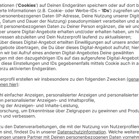
Beschäftigte im
Ambulanten Sozialen Dienst 
Wichtig: Der Nachweis der Impfberechtigung muss b
Arbeitgeberbescheinigung
erfolgen. Diese ist zum I
Zudem ist das
Arbeitsstättenprinzip
aufgehoben. Die
einen Termin in einem Impfzentrum ihrer Wahl verein
Anzeige
Außerdem richtet sich das Angebot an
Kontaktpersonen von Pflegebedürftigen un
maximal zwei Kontaktpersonen je schwangere Pers
befindlichen pflegebedürftigen Person (d.h. di
gepflegt werden). Als Nachweis ist das
hier
bere
Kontaktpersonen von Schwangeren haben darübe
vorzulegen. Kontaktpersonen von sich nicht in ei
pflegebedürftigen Personen haben eine
Kopie d
Pflegegrad der pflegebedürftigen Person vorzu