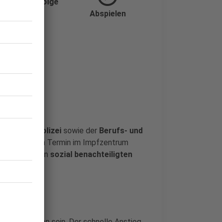
 Impfreihenfolge
Abspielen
ftigte der
Polizei
sowie der
Berufs- und
chutzes
einen Termin im Impfzentrum
n Impfungen in
sozial benachteiligten
eitimpfungen sein. Der schnelle Anstieg