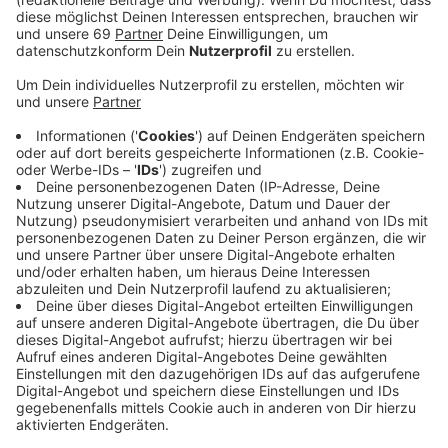
Veröffentlicht:
Freitag, 07.06.2024 15:53
Anzeige
Für die Saison in der Zweiten Bundesliga hat der SC
Preußen Münster die Ticketpreise teils deutlich
erhöht. So kostet die Dauerkarte für Sitzplätze auf
der Tribüne in der besten Kategorie jetzt 630 Euro, die
Tageskarte dort gibt es für 42 Euro. Wer eine
Dauerkarte hat, kann sie am Montag in einer Woche
(17.06.) zu neuen Konditionen verlängern. Weil die
Sitzplätze auf der Tribüne neu strukturiert werden,
kann laut Verein nicht jeder Dauerkarteninhaber oder
jede Dauerkarteninhaberin wieder den gewohnten
Platz bekommen. Der freie Dauerkartenverkauf für
Stehplätze beginnt am 8. Juli.
Hier
gibt es weitere
Infos.