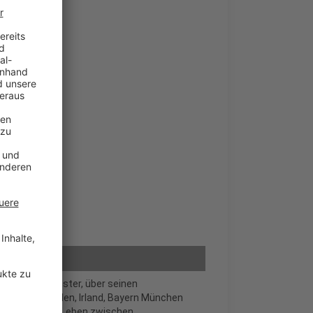
n Preußen Münster, über seinen
g über Schweden, Irland, Bayern München
lt, wie ihn das Leben zwischen