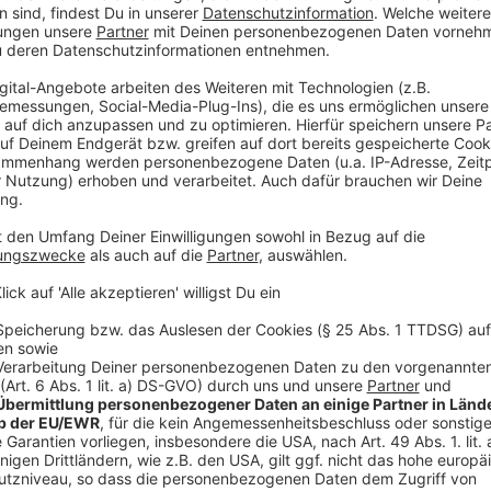
verschiedenen Ländern, Kulturen und Sprachen geprägt h
fließend sechs Sprachen zu sprechen. Außerdem sprich
seine Zeit in der Jugend bei großen Vereinen, seine Fre
Stadt schon gut eingelebt hat. Ein Gespräch über Fußbal
vielen Stationen.
Anzeige
Den Podcast gibt es auf allen gängigen P
hier:
Anzeige
RTL+
Apple Podcasts
Spotify