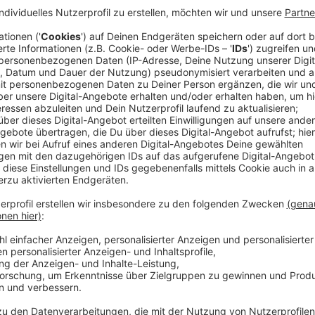
Veröffentlicht:
Freitag, 03.11.2023 14:00
Anzeige
Hier den Podcast anhören
Anzeige
Anzeige
Anzeige
©
ANTENNE MÜNSTER
In dieser Folge spricht Ryan Johansson, Neuzugang vo
internationalen Weg durch den Fußball – von Luxembur
und Sevilla bis nach Münster. Der Offensivspieler erzäh